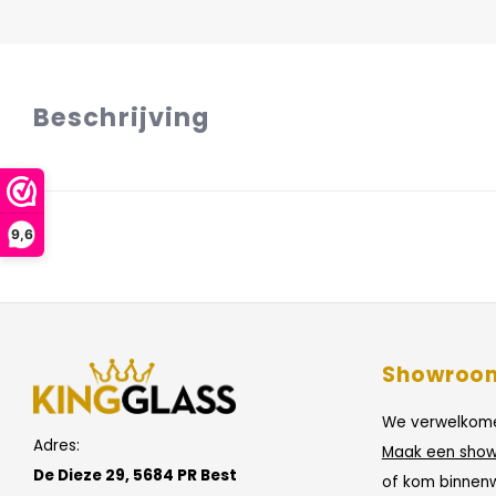
Beschrijving
9,6
Showroo
We verwelkome
Adres:
Maak een show
De Dieze 29, 5684 PR Best
of kom binnen