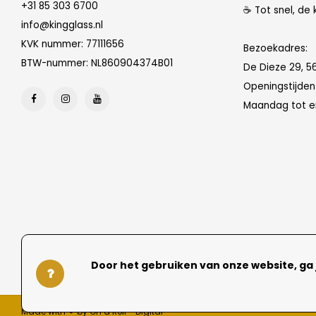
+31 85 303 6700
☕ Tot snel, de 
info@kingglass.nl
KVK nummer: 77111656
Bezoekadres:
BTW-nummer: NL860904374B01
De Dieze 29, 5
Openingstijde
Maandag tot en
Door het gebruiken van onze website, ga
Made with ❤ by On a Roll - Digital