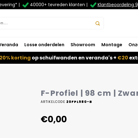
evering* |
40000+ tevreden klanten |
Klantbeoordeling 9
Veranda
Losse onderdelen
Showroom
Montage
Onz
20% korting
op schuifwanden en veranda's +
€20
ext
F-Profiel | 98 cm | Zwa
ARTIKELCODE
20FPL980-B
€0,00