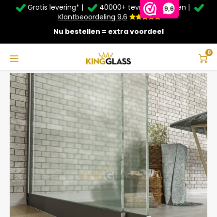
Gratis levering* |
40000+ tevreden klanten |
Zomer Deals: Tot
20% korting
op schuifwanden en
9,6
veranda's +
€20
extra kassa korting*
Klantbeoordeling 9,6
Nu bestellen = extra voordeel
Service & Contact
Hoofdmenu
Service & Contact
Taal
0
Home
3-Rail Glazen Schuifwand Antraciet tot 1780 mm breed (2x 900mm glas)
Contact
Nederlands
Bezorging
Deutsch
Afhalen
Montage
Betaalmethoden
Garantie