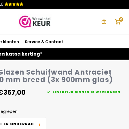
,6
0
e klanten
Service & Contact
ra kassa korting*
 Glazen Schuifwand Antraciet
60 mm breed (3x 900mm glas)
€357,00
LEVERTIJD BINNEN 12 WERKDAGEN
begrepen:
L EN ONDERRAIL