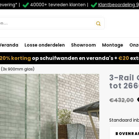
evering* |
40000+ tevreden klanten |
Klantbeoordeling 9
Veranda
Losse onderdelen
Showroom
Montage
Onz
20% korting
op schuifwanden en veranda's +
€20
ext
d (3x 900mm glas)
3-Rail
tot 26
€432,00
Standaard in
BOVENRAI