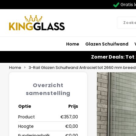
Gratis l
Home
Glazen Schuifwand
Zomer Deals: Tot
Home
3-Rail Glazen Schuifwand Antraciet tot 2660 mm bree
Overzicht
samenstelling
Optie
Prijs
Product
€357,00
Hoogte
€0,00
Funderingsbalk
€0,00