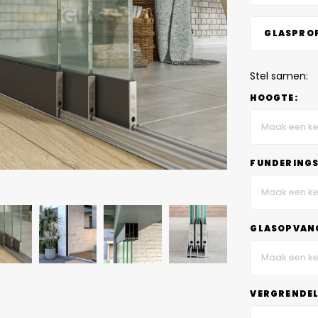
GLASPROF
Stel samen:
HOOGTE:
Maak een ke
FUNDERINGS
Maak een ke
GLASOPVANG
Maak een ke
VERGRENDEL