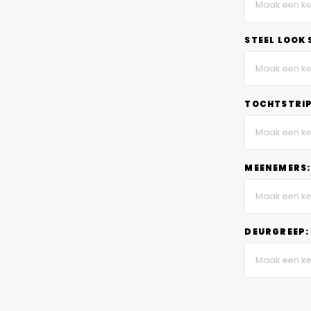
Maak een ke
STEEL LOOK 
Maak een ke
TOCHTSTRIP
Maak een ke
MEENEMERS:
Maak een ke
DEURGREEP:
Maak een ke