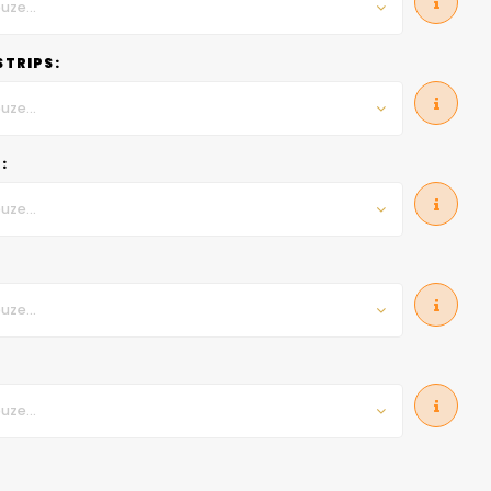
uze...
STRIPS:
uze...
:
uze...
uze...
uze...