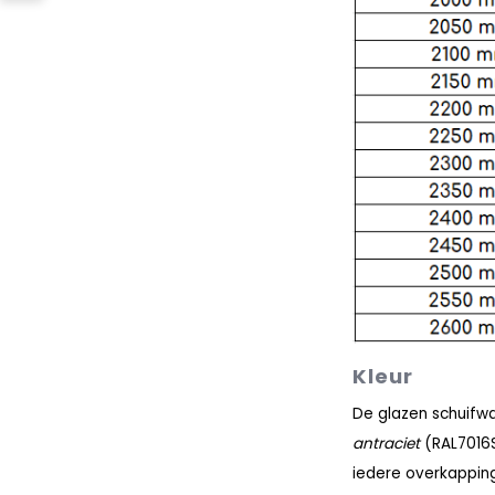
Kleur
De glazen schuifwa
antraciet
(RAL7016S
iedere overkapping