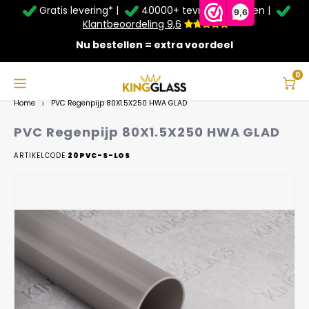
Gratis levering* |
40000+ tevreden klanten |
Zomer Deals: Tot
20% korting
op schuifwanden en
9,6
veranda's +
€20
extra kassa korting*
Klantbeoordeling 9,6
Nu bestellen = extra voordeel
Service & Contact
Hoofdmenu
Service & Contact
Taal
0
Home
PVC Regenpijp 80X1.5X250 HWA GLAD
Contact
Nederlands
PVC Regenpijp 80X1.5X250 HWA GLAD
Bezorging
ARTIKELCODE
20PVC-S-LOS
Deutsch
Afhalen
Montage
Betaalmethoden
Garantie