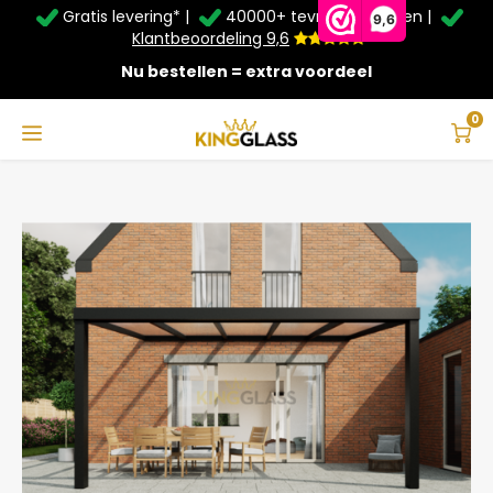
Gratis levering* |
40000+ tevreden klanten |
Zomer Deals: Tot
20% korting
op schuifwanden en
9,6
veranda's +
€20
extra kassa korting*
Klantbeoordeling 9,6
Nu bestellen = extra voordeel
Service & Contact
Hoofdmenu
Service & Contact
Taal
0
Home
Serre in zwart van 5,06 x 2,5 meter
Contact
Nederlands
Bezorging
Deutsch
Afhalen
Montage
Betaalmethoden
Garantie