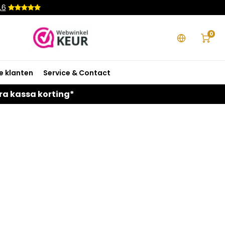
,6
0
e klanten
Service & Contact
ra kassa korting*