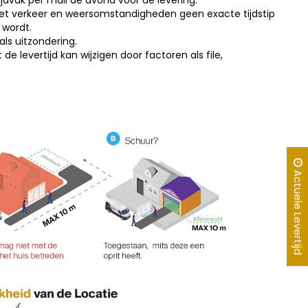
dvak per mail de avond voor de levering.
met verkeer en weersomstandigheden geen exacte tijdstip
 wordt.
ls uitzondering.
levertijd kan wijzigen door factoren als file,
Actuele Levertijd