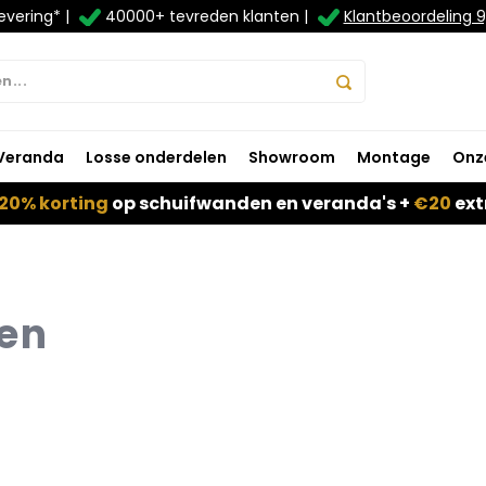
evering* |
40000+ tevreden klanten |
Klantbeoordeling 9
Veranda
Losse onderdelen
Showroom
Montage
Onz
20% korting
op schuifwanden en veranda's +
€20
ext
en