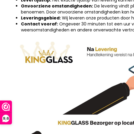
Levertijdstip:
Het exacte tijdstip van levering kunne
Onvoorziene omstandigheden:
De levering vindt 
benoemen. Door onvoorziene omstandigheden kan het o
Leveringsgebied:
Wij leveren onze producten door h
Contact vooraf:
Ongeveer 30 minuten tot een uur voo
weersomstandigheden en andere onverwachte vertra
9,6