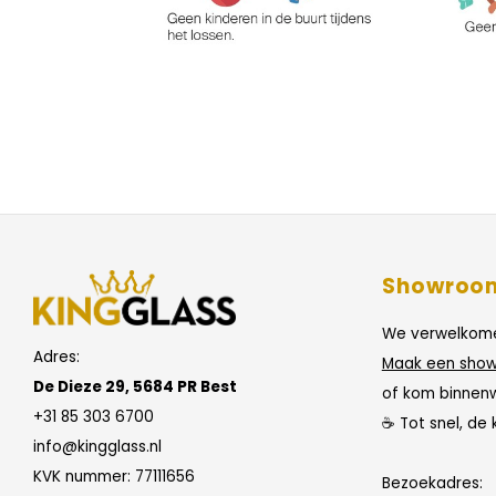
Showroo
We verwelkome
Adres:
Maak een show
De Dieze 29, 5684 PR Best
of kom binnen
+31 85 303 6700
☕ Tot snel, de 
info@kingglass.nl
KVK nummer: 77111656
Bezoekadres: