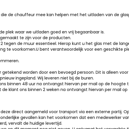
 die de chauffeur mee kan helpen met het uitladen van de glas
de plek waar we uitladen goed en vrij begaanbaar is.
jgemaakt te zijn voor de producten.
en 2 tegen de muur essentieel. Hierop kunt u het glas met de la
ing te voorkomen.U bent verantwoordelijk voor een geschikte plek
lemmeren.
 getekend worden door een bevoegd persoon. Dit is alleen voor 
pnieuw ingepland. Wij leveren niet bij de buren.
 ons binnen 48 uur na ontvangst hiervan per mail op de hoogte te
nt de klant ons binnen 2 weken na ontvangst hiervan per mail op 
 deze direct aangemeld voor transport via een externe partij. 
itzonderlijke gevallen kan het voorkomen dat een medewerker v
, vervalt de huidige levertijd.