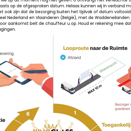
n we op dit moment nog niet geven. U ontvangt het verwachte tij
plaats op de afgesproken datum. Helaas kunnen wij in verband 
ok zijn dat de bezorging buiten het tijdvak of datum voltooid
eel Nederland en Vlaanderen (België), met de Waddeneilanden a
r aankomst belt de chauffeur u op. Houd er rekening mee dat de 
gingen.