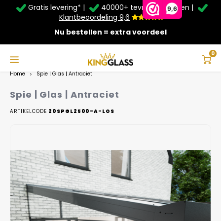
Gratis levering* |
40000+ tevreden klanten |
Zomer Deals: Tot
20% korting
op schuifwanden en
9,6
veranda's +
€20
extra kassa korting*
Klantbeoordeling 9,6
Nu bestellen = extra voordeel
Service & Contact
Hoofdmenu
Service & Contact
Taal
0
Home
Spie | Glas | Antraciet
Contact
Nederlands
Spie | Glas | Antraciet
Bezorging
ARTIKELCODE
20SPGL2500-A-LOS
Deutsch
Afhalen
Montage
Betaalmethoden
Garantie