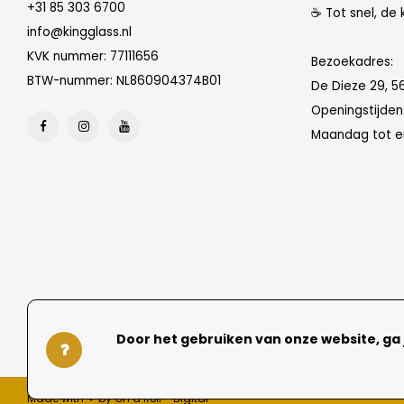
+31 85 303 6700
☕ Tot snel, de 
info@kingglass.nl
KVK nummer: 77111656
Bezoekadres:
BTW-nummer: NL860904374B01
De Dieze 29, 5
Openingstijde
Maandag tot en
Door het gebruiken van onze website, ga
Made with ❤ by On a Roll - Digital