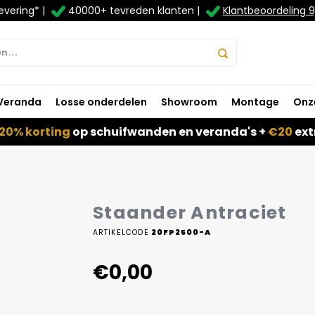
evering* |
40000+ tevreden klanten |
Klantbeoordeling 9
Veranda
Losse onderdelen
Showroom
Montage
Onz
20% korting
op schuifwanden en veranda's +
€20
ext
Staander Antraciet
ARTIKELCODE
20FP2500-A
€0,00