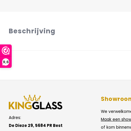
Beschrijving
9,6
Showroo
We verwelkome
Adres:
Maak een show
De Dieze 29, 5684 PR Best
of kom binnen