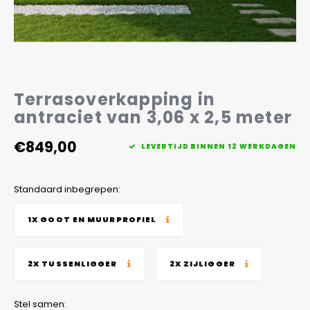
Veelgestelde vragen
Terrasoverkapping in
antraciet van 3,06 x 2,5 meter
€849,00
LEVERTIJD BINNEN 12 WERKDAGEN
Standaard inbegrepen:
1X GOOT EN MUURPROFIEL
2X TUSSENLIGGER
2X ZIJLIGGER
Stel samen: