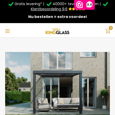
Gratis levering* |
40000+ tevreden klanten |
Zomer Deals: Tot
20% korting
op schuifwanden en
9,6
veranda's +
€20
extra kassa korting*
Klantbeoordeling 9,6
Nu bestellen = extra voordeel
Service & Contact
Hoofdmenu
Service & Contact
Taal
0
Home
Terrasoverkapping in antraciet van 3,06 x 2,5 meter
Contact
Nederlands
Bezorging
Deutsch
Afhalen
Montage
Betaalmethoden
Garantie