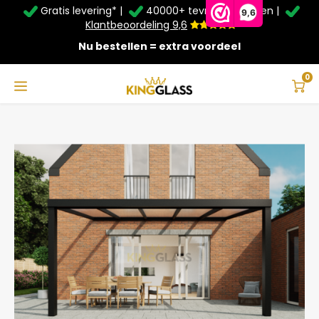
Gratis levering* |
40000+ tevreden klanten |
Zomer Deals: Tot
20% korting
op schuifwanden en
9,6
veranda's +
€20
extra kassa korting*
Klantbeoordeling 9,6
Nu bestellen = extra voordeel
Service & Contact
Hoofdmenu
Service & Contact
Taal
0
Home
Terrasoverkapping in zwart van 5,06 x 2,5 meter
Contact
Nederlands
Bezorging
Deutsch
Afhalen
Montage
Betaalmethoden
Garantie