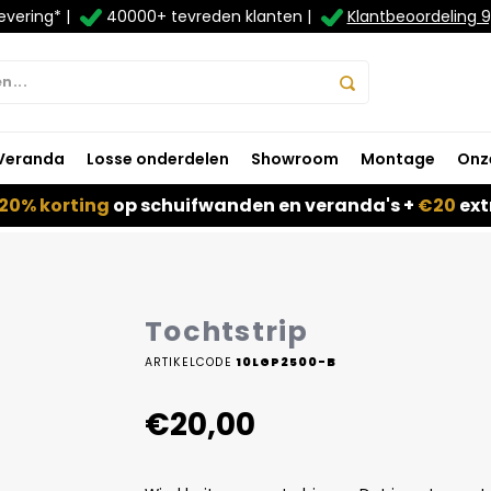
evering* |
40000+ tevreden klanten |
Klantbeoordeling 9
Veranda
Losse onderdelen
Showroom
Montage
Onz
20% korting
op schuifwanden en veranda's +
€20
ext
Tochtstrip
ARTIKELCODE
10LGP2500-B
€20,00