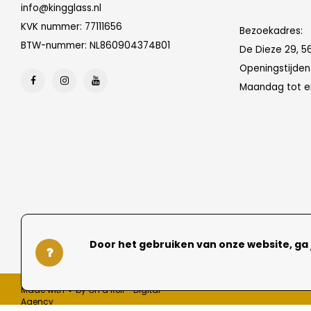
info@kingglass.nl
KVK nummer: 77111656
Bezoekadres:
BTW-nummer: NL860904374B01
De Dieze 29, 5
Openingstijde
Maandag tot en
Door het gebruiken van onze website, ga
Made with ❤ by On a Roll - Digital
Agency