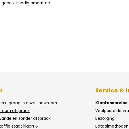
s geen kit nodig omdat de
m
Service & i
n u graag in onze showroom.
Klantenservice
room afspraak
Veelgestelde vr
wandelen zonder afspraak.
Bezorging
koffie staat klaar! ☕
Betaalmethoden