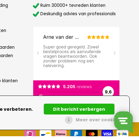
ding
Ruim 30000+ tevreden klanten
Deskundig advies van professionals
ten
aarden
aarden
e klanten
te verbeteren.
Dit bericht verbergen
Meer over cookies »