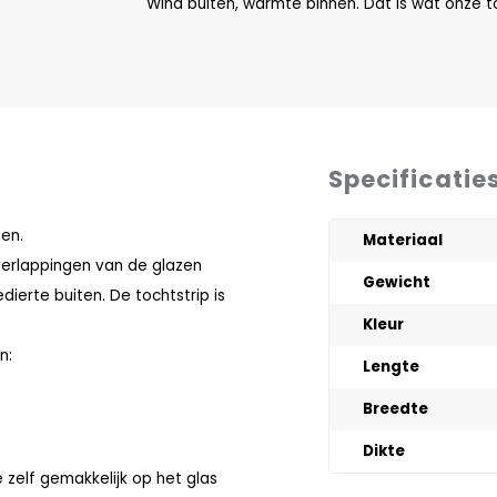
Wind buiten, warmte binnen. Dat is wat onze t
Specificatie
oen.
Materiaal
verlappingen van de glazen
Gewicht
dierte buiten. De tochtstrip is
Kleur
n:
Lengte
Breedte
Dikte
 zelf gemakkelijk op het glas