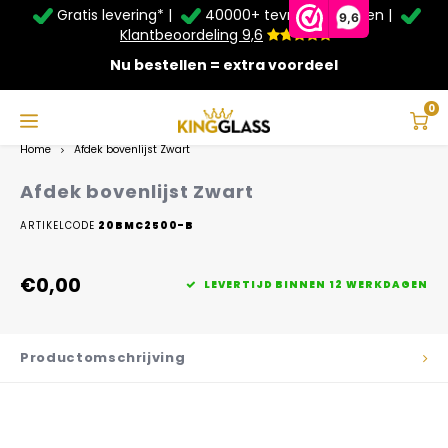
Gratis levering* |
40000+ tevreden klanten |
Zomer Deals: Tot
20% korting
op schuifwanden en
9,6
veranda's +
€20
extra kassa korting*
Klantbeoordeling 9,6
Nu bestellen = extra voordeel
Service & Contact
Hoofdmenu
Service & Contact
Taal
0
Home
Afdek bovenlijst Zwart
Contact
Nederlands
Afdek bovenlijst Zwart
Bezorging
ARTIKELCODE
20BMC2500-B
Deutsch
Afhalen
€0,00
LEVERTIJD BINNEN 12 WERKDAGEN
Montage
Productomschrijving
Betaalmethoden
Garantie