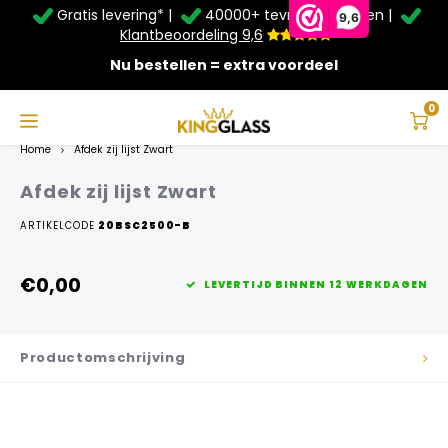
Gratis levering* |
40000+ tevreden klanten |
Zomer Deals: Tot
20% korting
op schuifwanden en
9,6
veranda's +
€20
extra kassa korting*
Klantbeoordeling 9,6
Nu bestellen = extra voordeel
Service & Contact
Hoofdmenu
Service & Contact
Taal
0
Home
Afdek zij lijst Zwart
Contact
Nederlands
Afdek zij lijst Zwart
Bezorging
ARTIKELCODE
20BSC2500-B
Deutsch
Afhalen
€0,00
LEVERTIJD BINNEN 12 WERKDAGEN
Montage
Productomschrijving
Betaalmethoden
Garantie