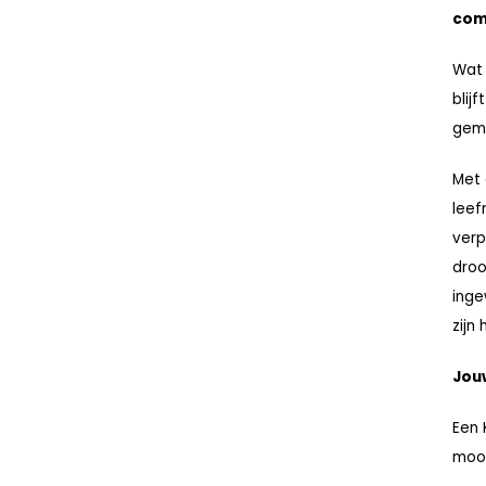
com
Wat 
blij
gemi
Met 
leef
verp
droo
inge
zijn 
Jouw
Een 
mooi