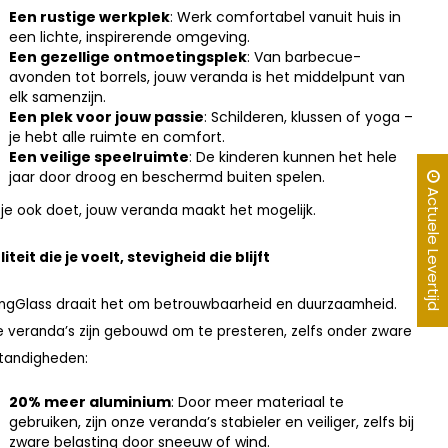
Een rustige werkplek
: Werk comfortabel vanuit huis in
een lichte, inspirerende omgeving.
Een gezellige ontmoetingsplek
: Van barbecue-
avonden tot borrels, jouw veranda is het middelpunt van
elk samenzijn.
Een plek voor jouw passie
: Schilderen, klussen of yoga –
je hebt alle ruimte en comfort.
Een veilige speelruimte
: De kinderen kunnen het hele
jaar door droog en beschermd buiten spelen.
Actuele Levertijd
je ook doet, jouw veranda maakt het mogelijk.
iteit die je voelt, stevigheid die blijft
KingGlass draait het om betrouwbaarheid en duurzaamheid.
 veranda’s zijn gebouwd om te presteren, zelfs onder zware
tandigheden:
20% meer aluminium
: Door meer materiaal te
gebruiken, zijn onze veranda’s stabieler en veiliger, zelfs bij
zware belasting door sneeuw of wind.