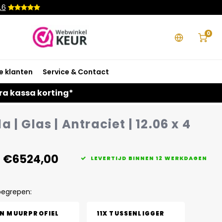
,6
0
e klanten
Service & Contact
ra kassa korting*
 | Glas | Antraciet | 12.06 x 4
€6524,00
LEVERTIJD BINNEN 12 WERKDAGEN
begrepen:
EN MUURPROFIEL
11X TUSSENLIGGER