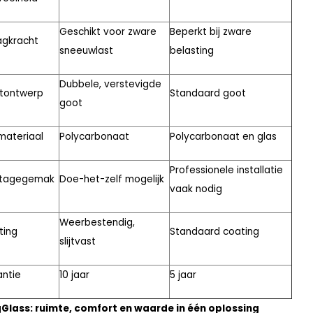
Geschikt voor zware
Beperkt bij zware
agkracht
sneeuwlast
belasting
Dubbele, verstevigde
tontwerp
Standaard goot
goot
materiaal
Polycarbonaat
Polycarbonaat en glas
Professionele installatie
tagegemak
Doe-het-zelf mogelijk
vaak nodig
Weerbestendig,
ting
Standaard coating
slijtvast
ntie
10 jaar
5 jaar
Glass: ruimte, comfort en waarde in één oplossing