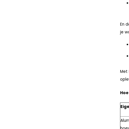
En d
je w
Met 
ople
Hoe 
Eig
Alum
hoe