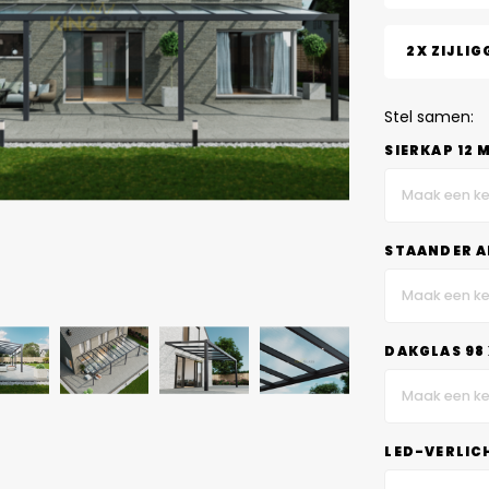
2X ZIJLIG
Stel samen:
SIERKAP 12 
Maak een ke
STAANDER A
Maak een ke
DAKGLAS 98 
Maak een ke
LED-VERLIC