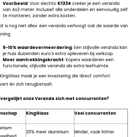
Voorbeeld
: Voor slechts
€1334
creëer je een veranda
van 4x3 meter. Inclusief alle onderdelen en eenvoudig zelf
te monteren, zonder extra kosten.
at is nog niet alles: een veranda verhoogt ook de waarde van
oning.
5-10% waardevermeerdering
: Een stijlvolle veranda kan
je huis duizenden euro’s extra opleveren bij verkoop.
Meer aantrekkingskracht
: Kopers waarderen een
functionele, stijlvolle veranda als extra leefruimte.
KingGlass maak je een investering die direct comfort
vert én zich terugbetaalt.
vergelijkt onze Veranda zich met concurrenten?
enschap
KingGlass
Veel concurrenten
inium
20% meer aluminium
Minder, vaak lichter
veelheid