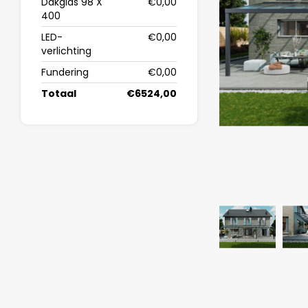
Dakglas 98 X
€0,00
400
LED-
€0,00
verlichting
Fundering
€0,00
Totaal
€6524,00