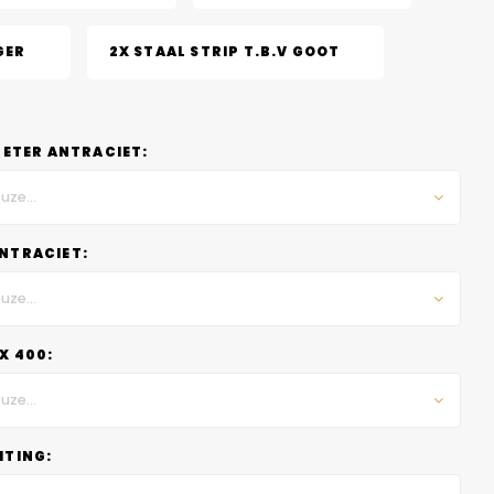
GER
2X STAAL STRIP T.B.V GOOT
METER ANTRACIET:
uze...
NTRACIET:
uze...
X 400:
uze...
HTING: