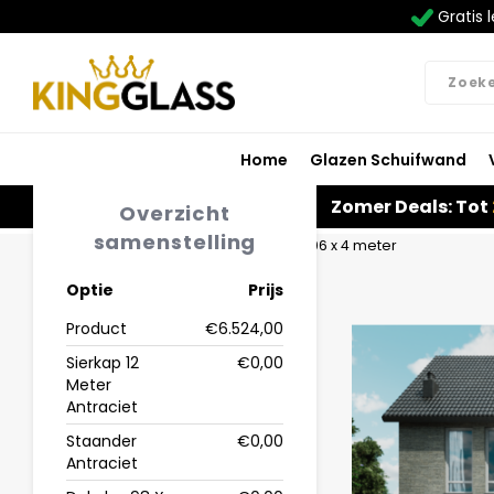
Gratis l
Home
Glazen Schuifwand
Zomer Deals: Tot
Overzicht
samenstelling
Home
Veranda | Glas | Antraciet | 12.06 x 4 meter
Optie
Prijs
Product
€6.524,00
Sierkap 12
€0,00
Meter
Antraciet
Staander
€0,00
Antraciet