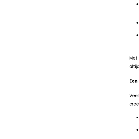
Met 
alti
Een
Veel
creë