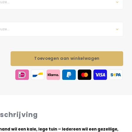
uze...
uze...
Toevoegen aan winkelwagen
schrijving
and wil een kale, lege tuin – Iedereen wil een gezellige,