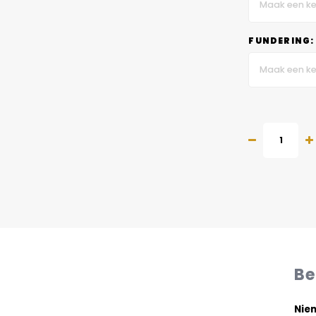
Maak een ke
FUNDERING:
Maak een ke
Be
Niem