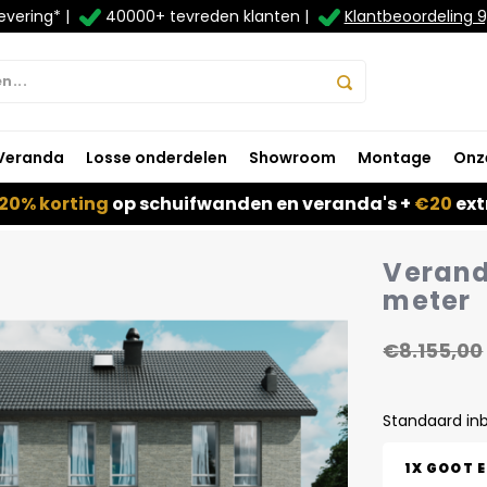
evering* |
40000+ tevreden klanten |
Klantbeoordeling 9
Veranda
Losse onderdelen
Showroom
Montage
Onz
20% korting
op schuifwanden en veranda's +
€20
ext
Veranda
meter
€8.155,00
Standaard in
1X GOOT 