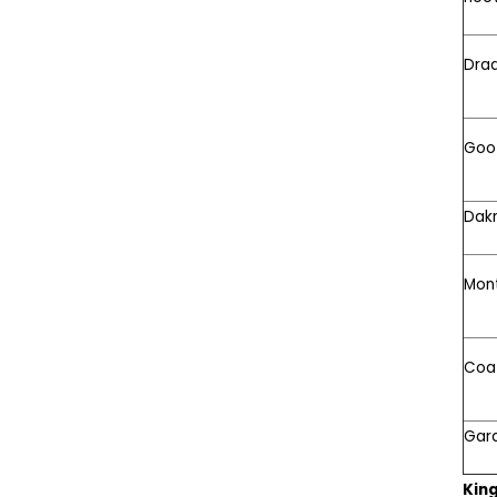
Dra
Goo
Dak
Mon
Coa
Gara
King