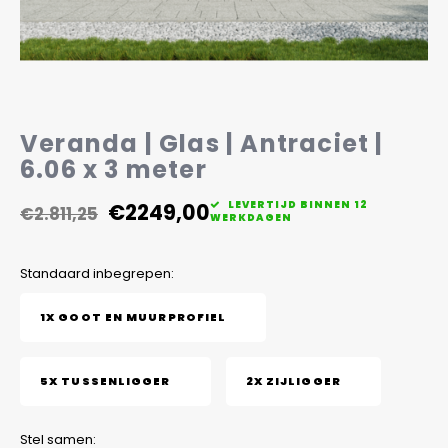
Veelgestelde vragen
Veranda | Glas | Antraciet |
6.06 x 3 meter
€2249,00
LEVERTIJD BINNEN 12
€2.811,25
WERKDAGEN
Standaard inbegrepen:
1X GOOT EN MUURPROFIEL
5X TUSSENLIGGER
2X ZIJLIGGER
Stel samen: