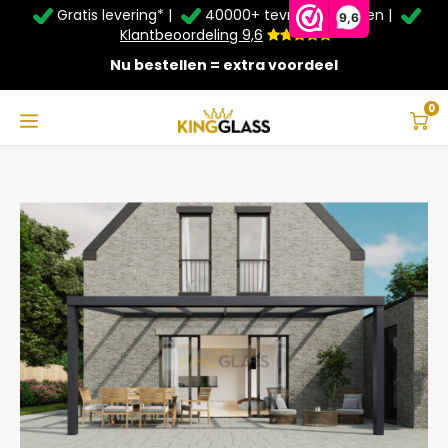
Gratis levering* |
40000+ tevreden klanten |
Zomer Deals: Tot
20% korting
op schuifwanden en
9,6
veranda's +
€20
extra kassa korting*
Klantbeoordeling 9,6
Nu bestellen = extra voordeel
Service & Contact
Hoofdmenu
Service & Contact
Taal
0
Home
Veranda | Glas | Antraciet | 6.06 x 3 meter
Contact
Nederlands
Bezorging
Deutsch
Afhalen
Montage
Betaalmethoden
Garantie