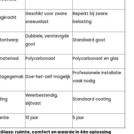
Geschikt voor zware
Beperkt bij zware
agkracht
sneeuwlast
belasting
Dubbele, verstevigde
tontwerp
Standaard goot
goot
materiaal
Polycarbonaat
Polycarbonaat en glas
Professionele installatie
tagegemak
Doe-het-zelf mogelijk
vaak nodig
Weerbestendig,
ting
Standaard coating
slijtvast
ntie
10 jaar
5 jaar
Glass: ruimte, comfort en waarde in één oplossing