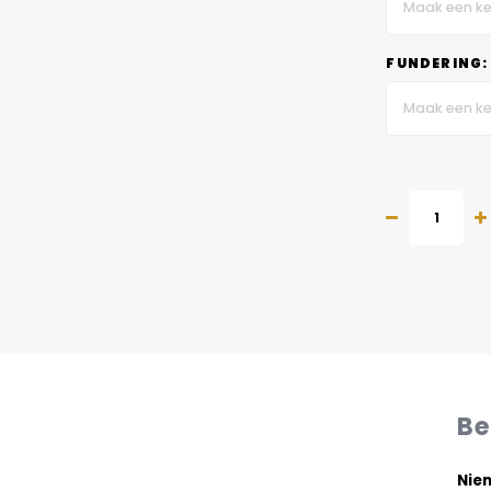
Maak een ke
FUNDERING:
Maak een ke
Be
Niem