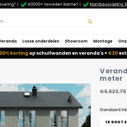
evering* |
40000+ tevreden klanten |
Klantbeoordeling 9
Veranda
Losse onderdelen
Showroom
Montage
Onz
20% korting
op schuifwanden en veranda's +
€20
ext
Veranda
meter
€5.623,75
Standaard in
1X GOOT 