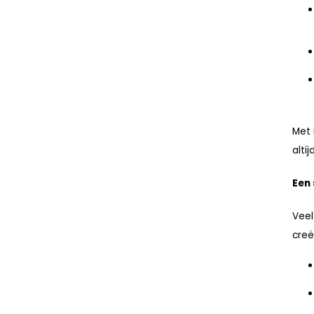
Met 
alti
Een
Veel
creë