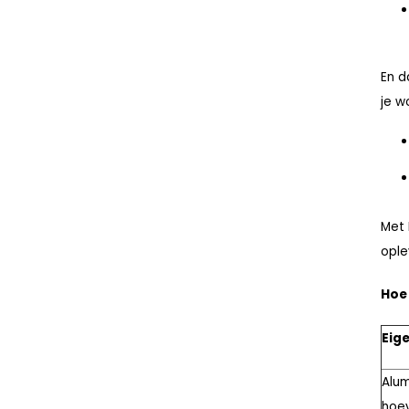
En d
je w
Met 
ople
Hoe 
Eig
Alum
hoe