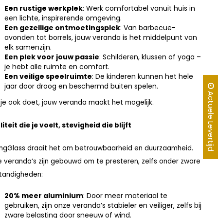
Een rustige werkplek
: Werk comfortabel vanuit huis in
een lichte, inspirerende omgeving.
Een gezellige ontmoetingsplek
: Van barbecue-
avonden tot borrels, jouw veranda is het middelpunt van
elk samenzijn.
Een plek voor jouw passie
: Schilderen, klussen of yoga –
je hebt alle ruimte en comfort.
Een veilige speelruimte
: De kinderen kunnen het hele
jaar door droog en beschermd buiten spelen.
Actuele Levertijd
je ook doet, jouw veranda maakt het mogelijk.
iteit die je voelt, stevigheid die blijft
KingGlass draait het om betrouwbaarheid en duurzaamheid.
 veranda’s zijn gebouwd om te presteren, zelfs onder zware
tandigheden:
20% meer aluminium
: Door meer materiaal te
gebruiken, zijn onze veranda’s stabieler en veiliger, zelfs bij
zware belasting door sneeuw of wind.