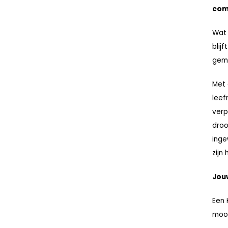
com
Wat 
blij
gemi
Met 
leef
verp
droo
inge
zijn 
Jouw
Een 
mooi