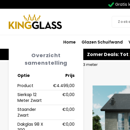
Gratis l
Home
Glazen Schuifwand
Zomer Deals: Tot
Overzicht
samenstelling
Home
Veranda | Glas | Zwart | 12.06 x 3 meter
Optie
Prijs
Product
€4.499,00
Sierkap 12
€0,00
Meter Zwart
Staander
€0,00
Zwart
Dakglas 98 X
€0,00