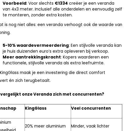
Voorbeeld
: Voor slechts
€1334
creëer je een veranda
van 4x3 meter. Inclusief alle onderdelen en eenvoudig zelf
te monteren, zonder extra kosten.
at is nog niet alles: een veranda verhoogt ook de waarde van
oning.
5-10% waardevermeerdering
: Een stijlvolle veranda kan
je huis duizenden euro’s extra opleveren bij verkoop.
Meer aantrekkingskracht
: Kopers waarderen een
functionele, stijlvolle veranda als extra leefruimte.
KingGlass maak je een investering die direct comfort
vert én zich terugbetaalt.
vergelijkt onze Veranda zich met concurrenten?
enschap
KingGlass
Veel concurrenten
inium
20% meer aluminium
Minder, vaak lichter
veelheid