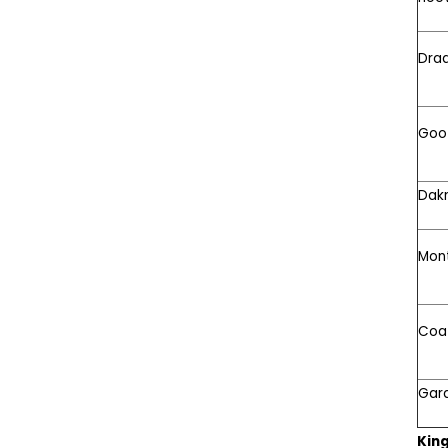
Dra
Goo
Dak
Mon
Coa
Gara
King