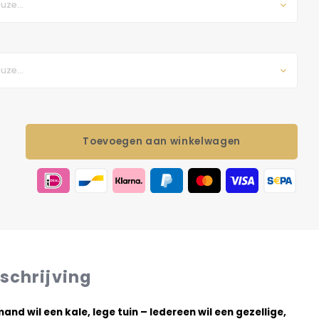
uze...
uze...
Toevoegen aan winkelwagen
schrijving
and wil een kale, lege tuin – Iedereen wil een gezellige,