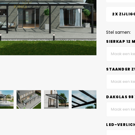
2X ZIJLIG
Stel samen:
SIERKAP 12 
Maak een ke
STAANDER Z
Maak een ke
DAKGLAS 98 
Maak een ke
LED-VERLIC