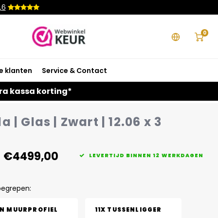
,6
0
e klanten
Service & Contact
ra kassa korting*
 | Glas | Zwart | 12.06 x 3
€4499,00
LEVERTIJD BINNEN 12 WERKDAGEN
begrepen:
EN MUURPROFIEL
11X TUSSENLIGGER