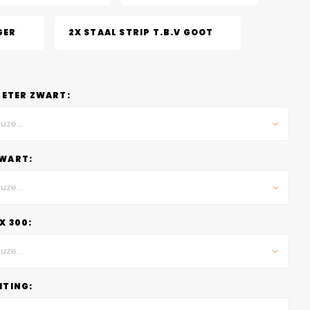
GER
2X STAAL STRIP T.B.V GOOT
METER ZWART:
uze...
WART:
uze...
X 300:
uze...
HTING: