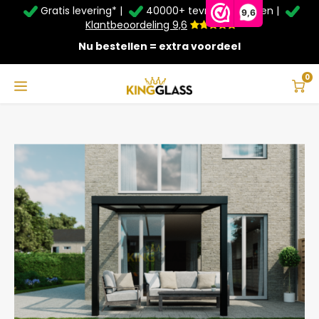
Gratis levering* |
40000+ tevreden klanten |
Zomer Deals: Tot
20% korting
op schuifwanden en
9,6
veranda's +
€20
extra kassa korting*
Klantbeoordeling 9,6
Nu bestellen = extra voordeel
Service & Contact
Hoofdmenu
Service & Contact
Taal
0
Home
Veranda | Glas | Zwart | 3.06 x 2.5 meter
Contact
Nederlands
Bezorging
Deutsch
Afhalen
Montage
Betaalmethoden
Garantie