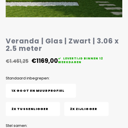
Veelgestelde vragen
Veranda | Glas | Zwart | 3.06 x
2.5 meter
€1169,00
LEVERTIJD BINNEN 12
€1.461,25
WERKDAGEN
Standaard inbegrepen:
1X GOOT EN MUURPROFIEL
2X TUSSENLIGGER
2X ZIJLIGGER
Stel samen: