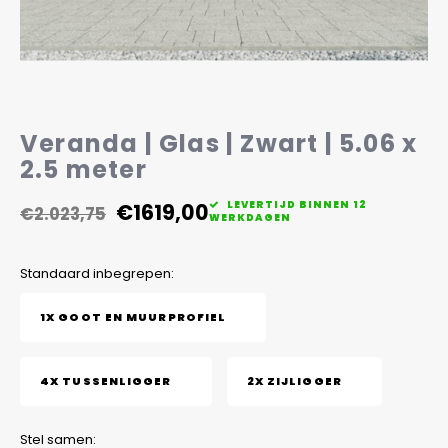
Veelgestelde vragen
Veranda | Glas | Zwart | 5.06 x
2.5 meter
€1619,00
LEVERTIJD BINNEN 12
€2.023,75
WERKDAGEN
Standaard inbegrepen:
1X GOOT EN MUURPROFIEL
4X TUSSENLIGGER
2X ZIJLIGGER
Stel samen: