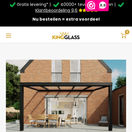
Gratis levering* |
40000+ tevreden klanten |
Zomer Deals: Tot
20% korting
op schuifwanden en
9,6
veranda's +
€20
extra kassa korting*
Klantbeoordeling 9,6
Nu bestellen = extra voordeel
Service & Contact
Hoofdmenu
Service & Contact
Taal
0
Home
Veranda | Glas | Zwart | 5.06 x 2.5 meter
Contact
Nederlands
Bezorging
Deutsch
Afhalen
Montage
Betaalmethoden
Garantie