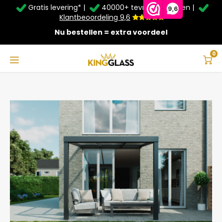
Gratis levering* |
40000+ tevreden klanten |
Zomer Deals: Tot
20% korting
op schuifwanden en
9,6
veranda's +
€20
extra kassa korting*
Klantbeoordeling 9,6
Nu bestellen = extra voordeel
Service & Contact
Hoofdmenu
Service & Contact
Taal
0
Home
Veranda | Polycarbonaat | Antraciet | 3.06 x 2.5 meter
Contact
Nederlands
Bezorging
Deutsch
Afhalen
Montage
Betaalmethoden
Garantie