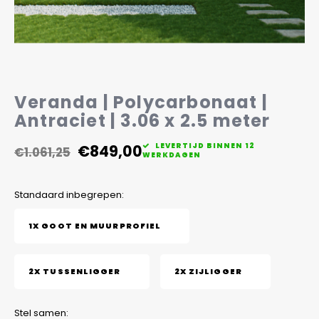
Veelgestelde vragen
Veranda | Polycarbonaat |
Antraciet | 3.06 x 2.5 meter
€849,00
LEVERTIJD BINNEN 12
€1.061,25
WERKDAGEN
Standaard inbegrepen:
1X GOOT EN MUURPROFIEL
2X TUSSENLIGGER
2X ZIJLIGGER
Stel samen: