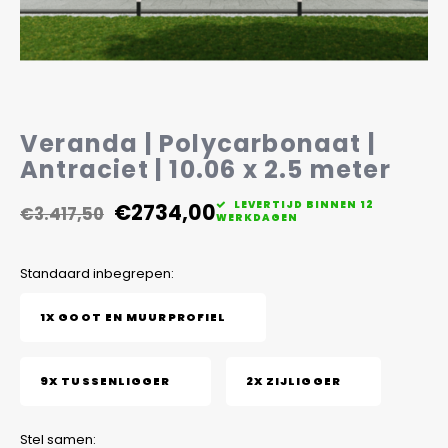
Veelgestelde vragen
Veranda | Polycarbonaat |
Antraciet | 10.06 x 2.5 meter
€2734,00
LEVERTIJD BINNEN 12
€3.417,50
WERKDAGEN
Standaard inbegrepen:
1X GOOT EN MUURPROFIEL
9X TUSSENLIGGER
2X ZIJLIGGER
Stel samen: