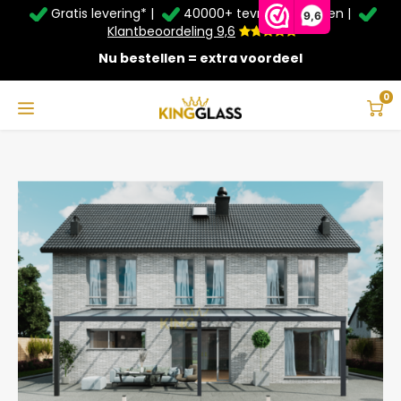
Gratis levering* |
40000+ tevreden klanten |
Zomer Deals: Tot
20% korting
op schuifwanden en
9,6
veranda's +
€20
extra kassa korting*
Klantbeoordeling 9,6
Nu bestellen = extra voordeel
Service & Contact
Hoofdmenu
Service & Contact
Taal
0
Home
Veranda | Polycarbonaat | Antraciet | 10.06 x 2.5 meter
Contact
Nederlands
Bezorging
Deutsch
Afhalen
Montage
Betaalmethoden
Garantie