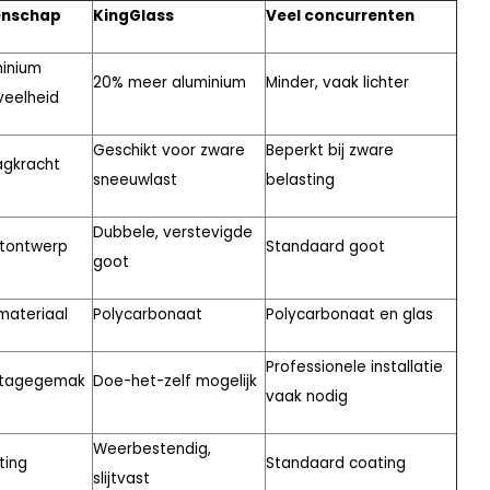
enschap
KingGlass
Veel concurrenten
inium
20% meer aluminium
Minder, vaak lichter
veelheid
Geschikt voor zware
Beperkt bij zware
agkracht
sneeuwlast
belasting
Dubbele, verstevigde
tontwerp
Standaard goot
goot
materiaal
Polycarbonaat
Polycarbonaat en glas
Professionele installatie
tagegemak
Doe-het-zelf mogelijk
vaak nodig
Weerbestendig,
ting
Standaard coating
slijtvast