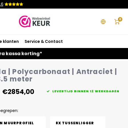
,6
0
e klanten
Service & Contact
ra kassa korting*
a | Polycarbonaat | Antraciet |
3.5 meter
€2854,00
LEVERTIJD BINNEN 12 WERKDAGEN
begrepen:
EN MUURPROFIEL
8X TUSSENLIGGER