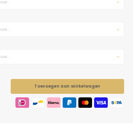
uze...
uze...
uze...
Toevoegen aan winkelwagen