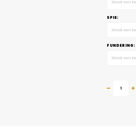
Maak een ke
SPIE:
Maak een ke
FUNDERING:
Maak een ke