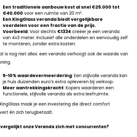
Een traditionele aanbouw kost al snel €25.000 tot
€40.000
voor een ruimte van 20 m².
Een KingGlass veranda biedt vergelijkbare
voordelen voor een fractie van de prijs.
Voorbeeld
: Voor slechts
€1334
creëer je een veranda
van 4x3 meter. Inclusief alle onderdelen en eenvoudig zelf
te monteren, zonder extra kosten.
at is nog niet alles: een veranda verhoogt ook de waarde van
oning.
5-10% waardevermeerdering
: Een stijlvolle veranda kan
je huis duizenden euro’s extra opleveren bij verkoop.
Meer aantrekkingskracht
: Kopers waarderen een
functionele, stijlvolle veranda als extra leefruimte.
KingGlass maak je een investering die direct comfort
vert én zich terugbetaalt.
vergelijkt onze Veranda zich met concurrenten?