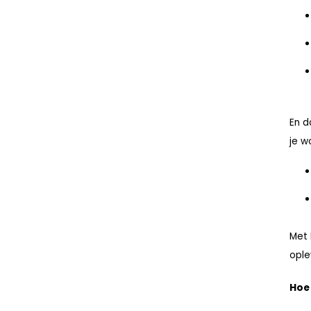
En d
je w
Met 
ople
Hoe 