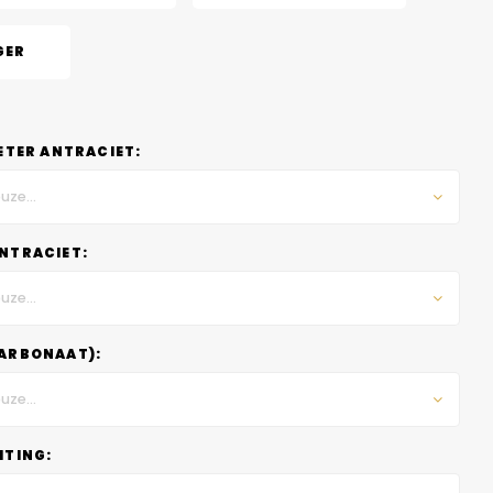
GER
ETER ANTRACIET:
uze...
NTRACIET:
uze...
ARBONAAT):
uze...
HTING: