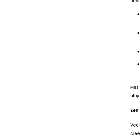
oms
Met 
alti
Een
Veel
creë