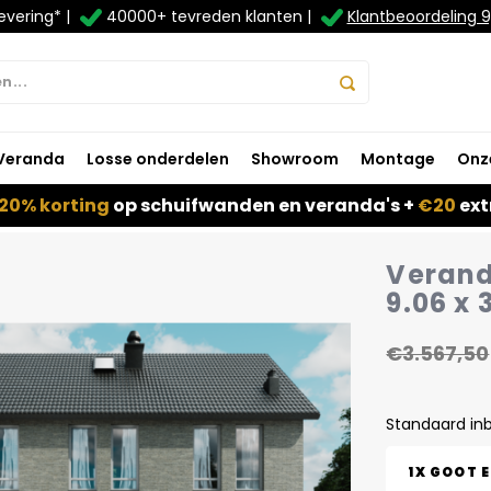
evering* |
40000+ tevreden klanten |
Klantbeoordeling 9
Veranda
Losse onderdelen
Showroom
Montage
Onz
20% korting
op schuifwanden en veranda's +
€20
ext
Verand
9.06 x 
€3.567,50
Standaard in
1X GOOT 