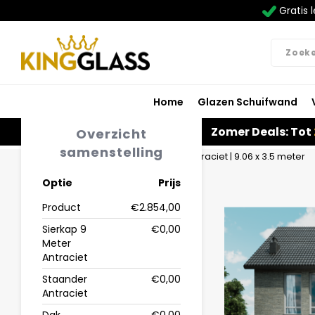
Gratis l
Home
Glazen Schuifwand
Zomer Deals: Tot
Overzicht
samenstelling
Home
Veranda | Polycarbonaat | Antraciet | 9.06 x 3.5 meter
Optie
Prijs
Product
€2.854,00
Sierkap 9
€0,00
Meter
Antraciet
Staander
€0,00
Antraciet