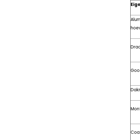
Eig
Alum
hoe
Dra
Goo
Dak
Mon
Coa