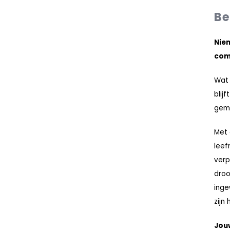
Be
Niem
com
Wat 
blij
gemi
Met 
leef
verp
droo
inge
zijn 
Jouw