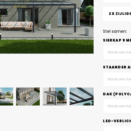
2X ZIJLIG
Stel samen:
SIERKAP 9 M
Maak een ke
STAANDER A
Maak een ke
DAK (POLYC
Maak een ke
LED-VERLIC