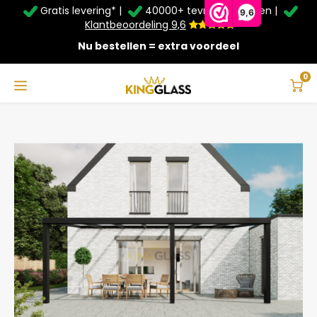
Gratis levering* |
40000+ tevreden klanten |
Zomer Deals: Tot
20% korting
op schuifwanden en
9,6
veranda's +
€20
extra kassa korting*
Klantbeoordeling 9,6
Nu bestellen = extra voordeel
Service & Contact
Hoofdmenu
Service & Contact
Taal
0
Home
Veranda | Polycarbonaat | Zwart | 7.06 x 2.5 meter
Contact
Nederlands
Bezorging
Deutsch
Afhalen
Montage
Betaalmethoden
Garantie