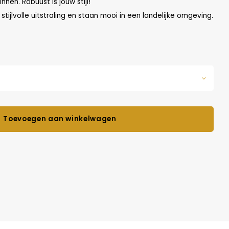
en. Robuust is jouw stijl!
tijlvolle uitstraling en staan mooi in een landelijke omgeving.
Toevoegen aan winkelwagen