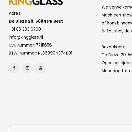
We verwelkome
Adres:
Maak een show
De Dieze 29, 5684 PR Best
of kom binnen
+31 85 303 6700
☕ Tot snel, de 
info@kingglass.nl
KVK nummer: 77111656
Bezoekadres:
BTW-nummer: NL860904374B01
De Dieze 29, 5
Openingstijde
Maandag tot en