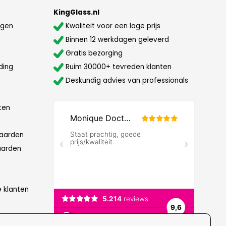
KingGlass.nl
agen
Kwaliteit voor een lage prijs
Binnen 12 werkdagen geleverd
Gratis bezorging
ding
Ruim 30000+ tevreden klanten
Deskundig advies van professionals
ten
aarden
aarden
e klanten