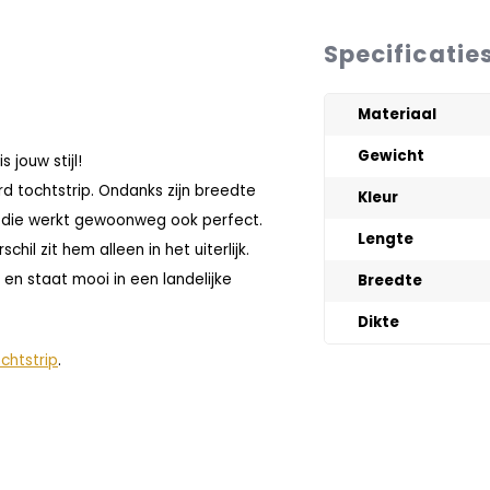
Specificatie
Materiaal
Gewicht
jouw stijl!
rd tochtstrip. Ondanks zijn breedte
Kleur
p, die werkt gewoonweg ook perfect.
Lengte
il zit hem alleen in het uiterlijk.
g en staat mooi in een landelijke
Breedte
Dikte
chtstrip
.