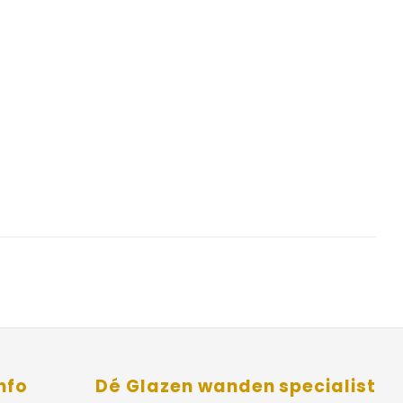
nfo
Dé Glazen wanden specialist