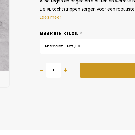
Wind regen en ongedierte buiten en warmte binn
De XL tochtstrippen zorgen voor een robuuste s
Lees meer
MAAK EEN KEUZE:
*
Antraciet - €25,00