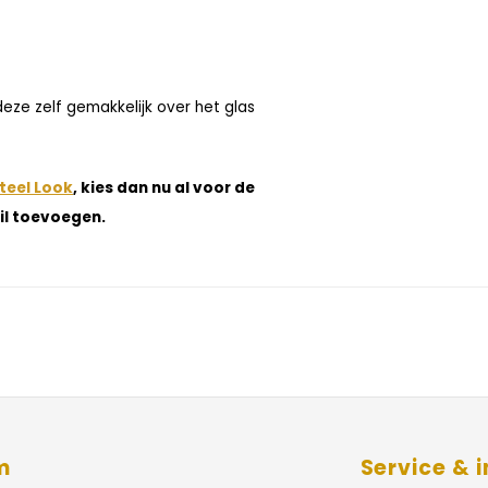
deze zelf gemakkelijk over het glas
teel Look
, kies dan nu al voor de
il toevoegen.
m
Service & i