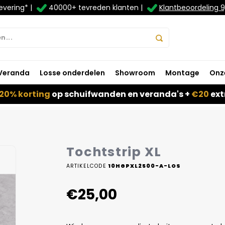
evering* |
40000+ tevreden klanten |
Klantbeoordeling 9
Veranda
Losse onderdelen
Showroom
Montage
Onz
20% korting
op schuifwanden en veranda's +
€20
ext
Tochtstrip XL
ARTIKELCODE
10HGPXL2500-A-LOS
€25,00