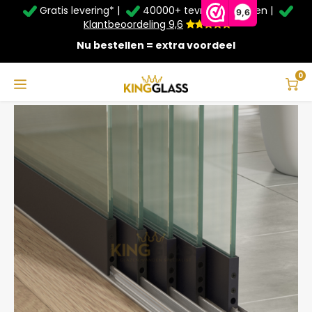
Gratis levering* |
40000+ tevreden klanten |
Zomer Deals: Tot
20% korting
op schuifwanden en
9,6
veranda's +
€20
extra kassa korting*
Klantbeoordeling 9,6
Nu bestellen = extra voordeel
Service & Contact
Hoofdmenu
Service & Contact
Taal
0
Home
5-Rail Glazen Schuifwand Zwart tot 4420 mm breed (5x 900mm glas)
Contact
Nederlands
Bezorging
Deutsch
Afhalen
Montage
Betaalmethoden
Garantie