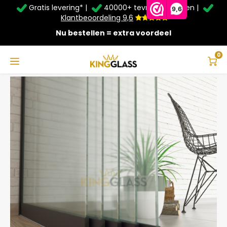
Gratis levering* |
40000+ tevreden klanten |
Zomer Deals: Tot
20% korting
op schuifwanden en
9,6
veranda's +
€20
extra kassa korting*
Klantbeoordeling 9,6
Nu bestellen = extra voordeel
Service & Contact
Hoofdmenu
Service & Contact
Taal
0
Home
5-Rail Glazen Schuifwand Zwart tot 5000 mm breed (5x 1030mm glas)
Contact
Nederlands
Bezorging
Deutsch
Afhalen
Montage
Betaalmethoden
Garantie