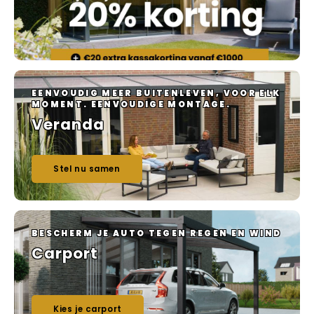
Veelgestelde vragen
EENVOUDIG MEER BUITENLEVEN, VOOR ELK
MOMENT. EENVOUDIGE MONTAGE.
Veranda
Stel nu samen
BESCHERM JE AUTO TEGEN REGEN EN WIND
Carport
Kies je carport