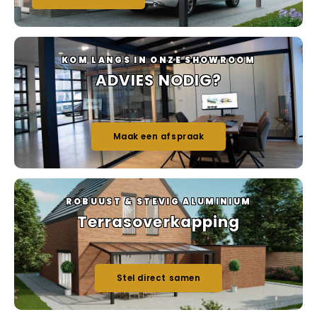
KOM LANGS IN ONZE SHOWROOM
ADVIES NODIG?
Maak een afspraak
ROBUUST & STEVIG ALUMINIUM
Terrasoverkapping
Stel direct samen