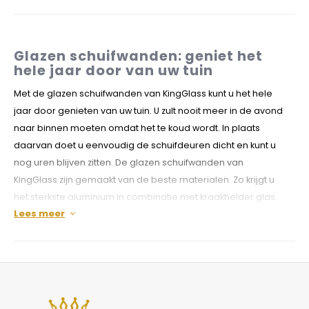
Glazen schuifwanden: geniet het
hele jaar door van uw tuin
Met de glazen schuifwanden van KingGlass kunt u het hele
jaar door genieten van uw tuin. U zult nooit meer in de avond
naar binnen moeten omdat het te koud wordt. In plaats
daarvan doet u eenvoudig de schuifdeuren dicht en kunt u
nog uren blijven zitten. De glazen schuifwanden van
KingGlass zijn gemaakt van de beste materialen. Zo krijgt u
het sterkste aluminium in combinatie met kraakhelder glas.
Lees meer
Zeg hallo tegen het buitenleven, in alle seizoenen!
De schuifwanden van glas zijn toe te passen onder elk soort
terras of overkapping. Overkappingen van hout, steen,
aluminium of beton, de glazen schuifwanden van KingGlass
zijn overal voor geschikt. Ook kunt u de schuifwanden