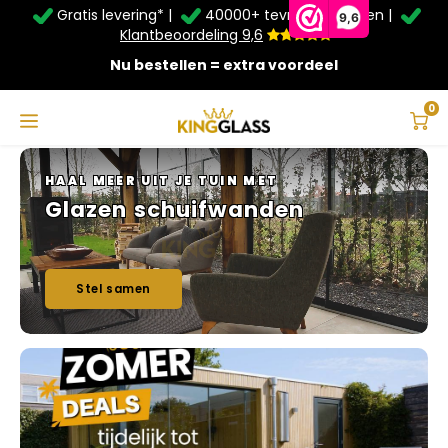
Gratis levering* |
40000+ tevreden klanten |
Zomer Deals: Tot
20% korting
op schuifwanden en
9,6
veranda's +
€20
extra kassa korting*
Klantbeoordeling 9,6
Nu bestellen = extra voordeel
Service & Contact
Hoofdmenu
Service & Contact
Taal
0
Contact
Nederlands
HAAL MEER UIT JE TUIN MET
Glazen schuifwanden
Bezorging
Deutsch
Afhalen
Stel samen
Montage
Betaalmethoden
Garantie