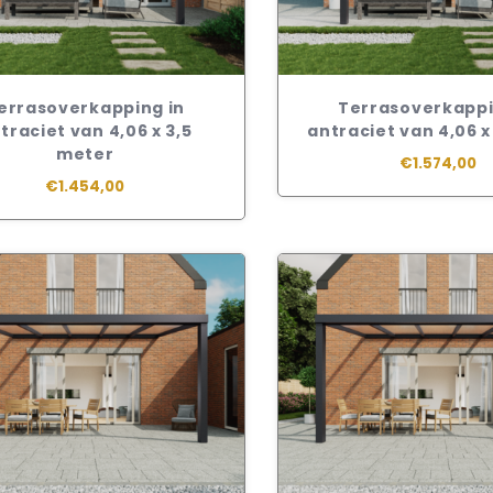
errasoverkapping in
Terrasoverkappi
traciet van 4,06 x 3,5
antraciet van 4,06 
meter
€1.574,00
€1.454,00