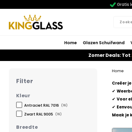
Gratis l
Home
Glazen Schuifwand
Zomer Deals: Tot
Home
Filter
Creëer j
✔
Weerb
Kleur
✔
Voor e
Antraciet RAL 7016
(16)
✔
Eenvou
Zwart RAL 9005
(16)
Maak je 
Breedte