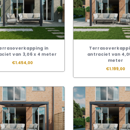
errasoverkapping in
Terrasoverkappi
aciet van 3,06 x 4 meter
antraciet van 4,06
meter
€1.454,00
€1.199,00