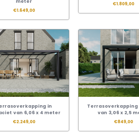
meter
€1.809,00
€1.649,00
errasoverkapping in
Terrasoverkapping 
aciet van 6,06 x 4 meter
van 3,06 x 2,5 m
€2.249,00
€849,00