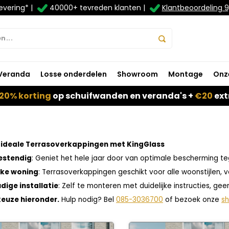
evering* |
40000+ tevreden klanten |
Klantbeoordeling 9
Veranda
Losse onderdelen
Showroom
Montage
Onz
20% korting
op schuifwanden en veranda's +
€20
ext
e ideale Terrasoverkappingen met KingGlass
estendig
: Geniet het hele jaar door van optimale bescherming t
lke woning
: Terrasoverkappingen geschikt voor alle woonstijlen, 
dige installatie
: Zelf te monteren met duidelijke instructies, geen
keuze hieronder.
Hulp nodig? Bel
085-3036700
of bezoek onze
s