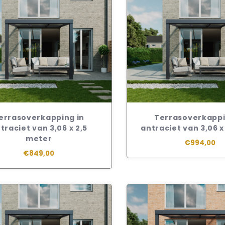
errasoverkapping in
Terrasoverkappi
traciet van 3,06 x 2,5
antraciet van 3,06 
meter
€994,00
€849,00