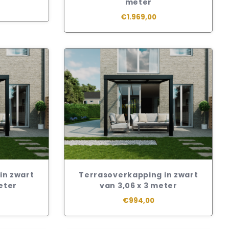
meter
€1.969,00
in zwart
Terrasoverkapping in zwart
eter
van 3,06 x 3 meter
€994,00