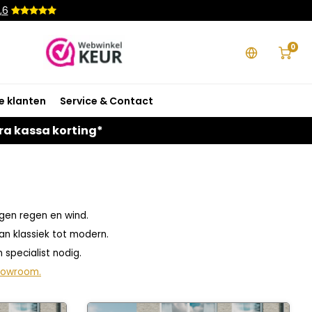
,6
0
e klanten
Service & Contact
ra kassa korting*
egen regen en wind.
van klassiek tot modern.
 specialist nodig.
howroom.