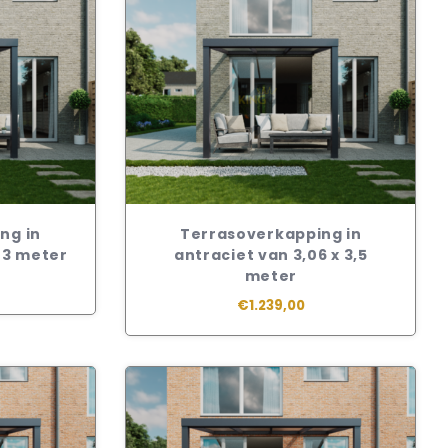
ng in
Terrasoverkapping in
x 3 meter
antraciet van 3,06 x 3,5
meter
€1.239,00