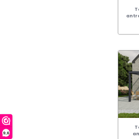
T
antr
T
9,6
an