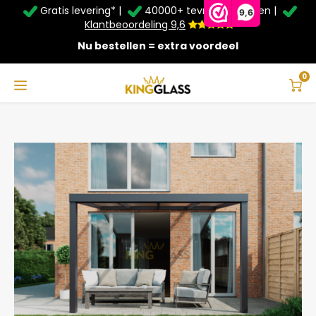
Gratis levering* |
40000+ tevreden klanten |
Zomer Deals: Tot
20% korting
op schuifwanden en
9,6
veranda's +
€20
extra kassa korting*
Klantbeoordeling 9,6
Nu bestellen = extra voordeel
Service & Contact
Hoofdmenu
Service & Contact
Taal
0
Home
Terrasoverkapping in antraciet van 4,06 x 3 meter
Contact
Nederlands
Bezorging
Deutsch
Afhalen
Montage
Betaalmethoden
Garantie