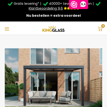
Gratis levering* |
40000+ tevreden klanten |
Zomer Deals: Tot
20% korting
op schuifwanden en
9,6
veranda's +
€20
extra kassa korting*
Klantbeoordeling 9,6
Nu bestellen = extra voordeel
Service & Contact
Hoofdmenu
Service & Contact
Taal
0
Home
Terrasoverkapping in antraciet van 4,06 x 2,5 meter
Contact
Nederlands
Bezorging
Deutsch
Afhalen
Montage
Betaalmethoden
Garantie