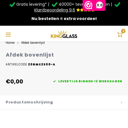
Gratis levering* |
40000+ tevreden klanten |
Zomer Deals: Tot
20% korting
op schuifwanden en
9,6
veranda's +
€20
extra kassa korting*
Klantbeoordeling 9,6
Nu bestellen = extra voordeel
Service & Contact
Hoofdmenu
Service & Contact
Taal
0
Home
Afdek bovenlijst
Contact
Nederlands
Afdek bovenlijst
Bezorging
ARTIKELCODE
20BMC2500-A
Deutsch
Afhalen
€0,00
LEVERTIJD BINNEN 12 WERKDAGEN
Montage
Productomschrijving
Betaalmethoden
Garantie