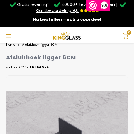
Gratis levering* |
40000+ tevreden klanten |
Zomer Deals: Tot
20% korting
op schuifwanden en
9,6
veranda's +
€20
extra kassa korting*
Klantbeoordeling 9,6
Nu bestellen = extra voordeel
Service & Contact
Hoofdmenu
Service & Contact
Taal
0
Home
Afsluithoek ligger 6CM
Contact
Nederlands
Afsluithoek ligger 6CM
Bezorging
ARTIKELCODE
20LP60-A
Deutsch
Afhalen
Montage
Betaalmethoden
Garantie