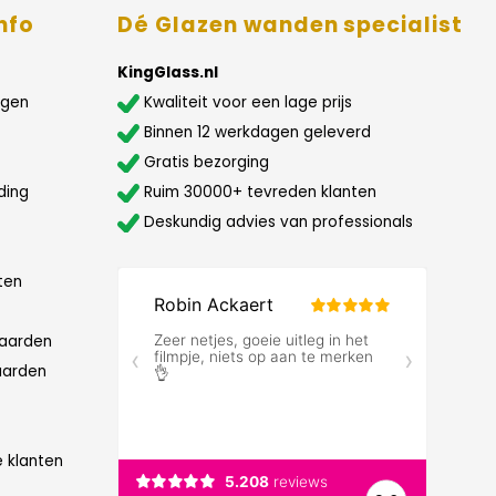
nfo
Dé Glazen wanden specialist
KingGlass.nl
agen
Kwaliteit voor een lage prijs
Binnen 12 werkdagen geleverd
Gratis bezorging
ding
Ruim 30000+ tevreden klanten
Deskundig advies van professionals
ten
aarden
aarden
e klanten