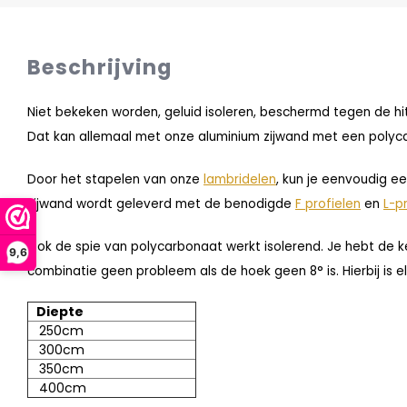
Beschrijving
Niet bekeken worden, geluid isoleren, beschermd tegen de hit
Dat kan allemaal met onze aluminium zijwand met een polycar
Door het stapelen van onze
lambridelen
, kun je eenvoudig e
zijwand wordt geleverd met de benodigde
F profielen
en
L-p
Ook de spie van polycarbonaat werkt isolerend. Je hebt de ke
9,6
combinatie geen probleem als de hoek geen 8° is. Hierbij is e
Diepte
250cm
300cm
350cm
400cm