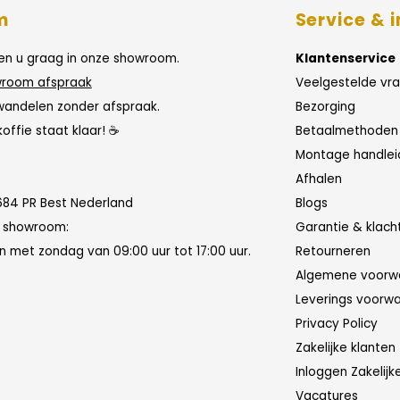
m
Service & i
n u graag in onze showroom.
Klantenservice
room afspraak
Veelgestelde vr
wandelen zonder afspraak.
Bezorging
koffie staat klaar! ☕
Betaalmethoden
Montage handlei
Afhalen
684 PR Best Nederland
Blogs
n showroom:
Garantie & klach
 met zondag van 09:00 uur tot 17:00 uur.
Retourneren
Algemene voorw
Leverings voorw
Privacy Policy
Zakelijke klanten
Inloggen Zakelijk
Vacatures