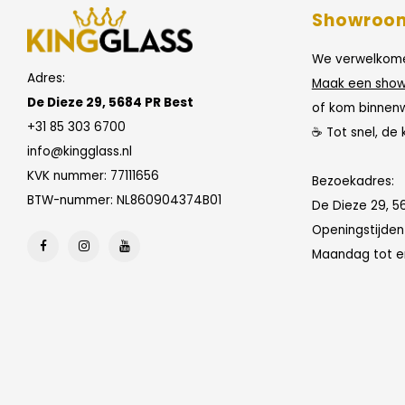
Showroo
We verwelkome
Adres:
Maak een show
De Dieze 29, 5684 PR Best
of kom binnen
+31 85 303 6700
☕ Tot snel, de 
info@kingglass.nl
KVK nummer: 77111656
Bezoekadres:
BTW-nummer: NL860904374B01
De Dieze 29, 5
Openingstijde
Maandag tot en