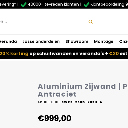
evering* |
40000+ tevreden klanten |
Klantbeoordeling 9
Veranda
Losse onderdelen
Showroom
Montage
Onz
20% korting
op schuifwanden en veranda's +
€20
ext
Aluminium Zijwand | P
Antraciet
ARTIKELCODE
SWPS-250D-205H-A
€999,00