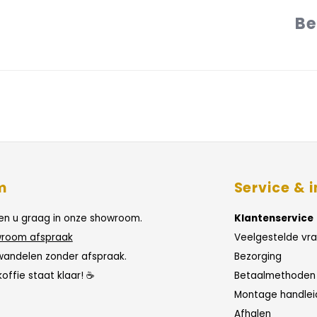
Be
m
Service & i
n u graag in onze showroom.
Klantenservice
room afspraak
Veelgestelde vr
wandelen zonder afspraak.
Bezorging
koffie staat klaar! ☕
Betaalmethoden
Montage handlei
Afhalen