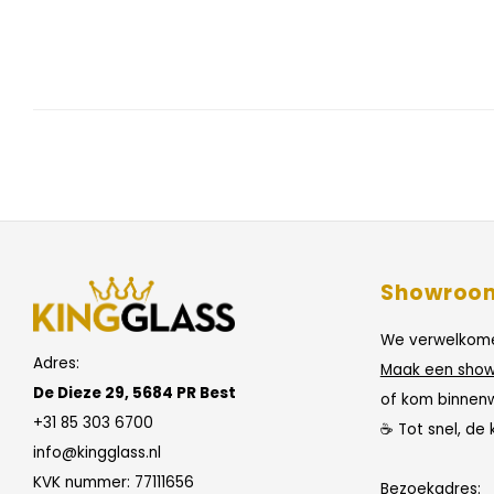
Showroo
We verwelkome
Adres:
Maak een show
De Dieze 29, 5684 PR Best
of kom binnen
+31 85 303 6700
☕ Tot snel, de 
info@kingglass.nl
KVK nummer: 77111656
Bezoekadres: