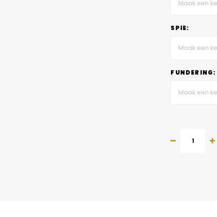
Maak een ke
SPIE:
Maak een ke
FUNDERING:
Maak een ke