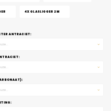
GER
4X GLASLIGGER 2M
ETER ANTRACIET:
uze...
NTRACIET:
uze...
ARBONAAT):
uze...
HTING: