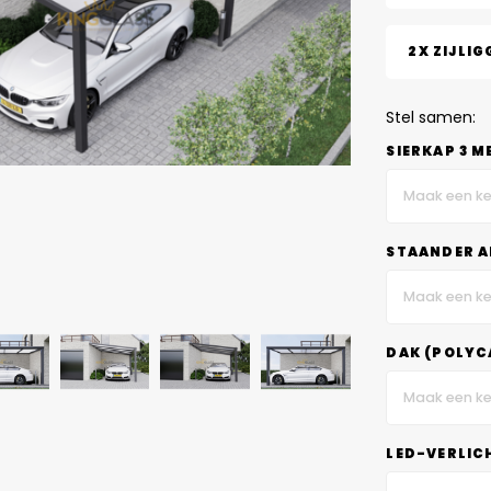
2X ZIJLIG
Stel samen:
SIERKAP 3 M
Maak een ke
STAANDER A
Maak een ke
DAK (POLYC
Maak een ke
LED-VERLIC