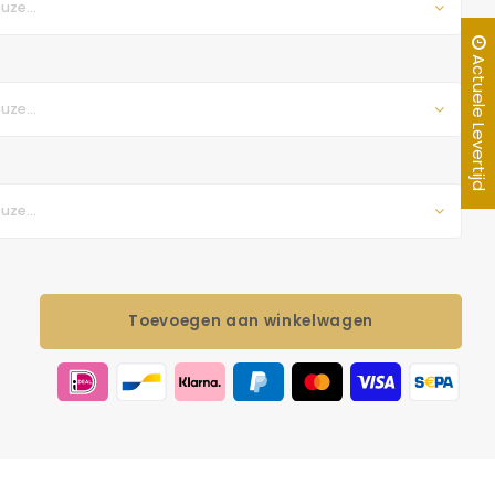
uze...
Actuele Levertijd
uze...
uze...
Toevoegen aan winkelwagen