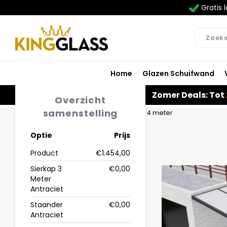
Gratis l
Home
Glazen Schuifwand
Zomer Deals: Tot
Overzicht
samenstelling
Home
Carport in antraciet van 3,06 x 4 meter
Optie
Prijs
Product
€1.454,00
Sierkap 3
€0,00
Meter
Antraciet
Staander
€0,00
Antraciet