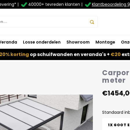
evering* |
40000+ tevreden klanten |
Klantbeoordeling 9
Veranda
Losse onderdelen
Showroom
Montage
Onz
20% korting
op schuifwanden en veranda's +
€20
ext
Carport
meter
€1454,0
Standaard in
1X GOOT 