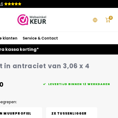
,6
0
e klanten
Service & Contact
ra kassa korting*
 in antraciet van 3,06 x 4
0
LEVERTIJD BINNEN 12 WERKDAGEN
begrepen:
EN MUURPROFIEL
2X TUSSENLIGGER