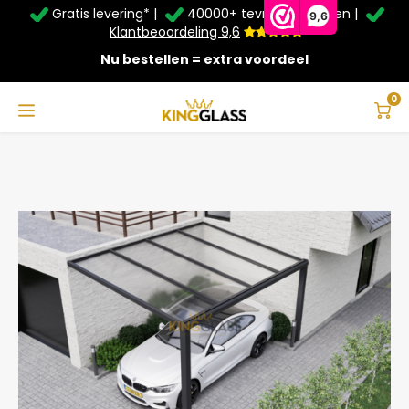
Gratis levering* |
40000+ tevreden klanten |
Zomer Deals: Tot
20% korting
op schuifwanden en
9,6
veranda's +
€20
extra kassa korting*
Klantbeoordeling 9,6
Nu bestellen = extra voordeel
Service & Contact
Hoofdmenu
Service & Contact
Taal
0
Home
Carport in antraciet van 5,06 x 3 meter
Contact
Nederlands
Bezorging
Deutsch
Afhalen
Montage
Betaalmethoden
Garantie