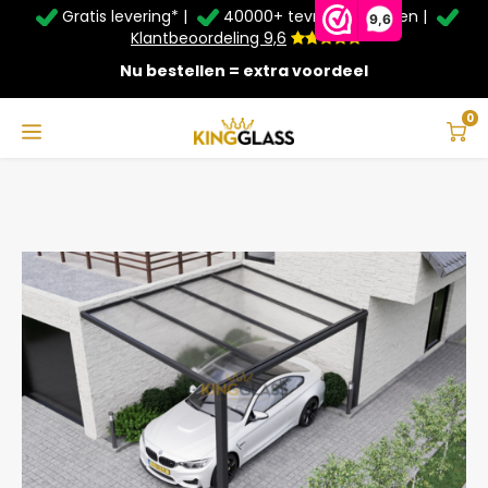
Gratis levering* |
40000+ tevreden klanten |
Zomer Deals: Tot
20% korting
op schuifwanden en
9,6
veranda's +
€20
extra kassa korting*
Klantbeoordeling 9,6
Nu bestellen = extra voordeel
Service & Contact
Hoofdmenu
Service & Contact
Taal
0
Home
Carport in antraciet van 5,06 x 3 meter
Contact
Nederlands
Bezorging
Deutsch
Afhalen
Montage
Betaalmethoden
Garantie