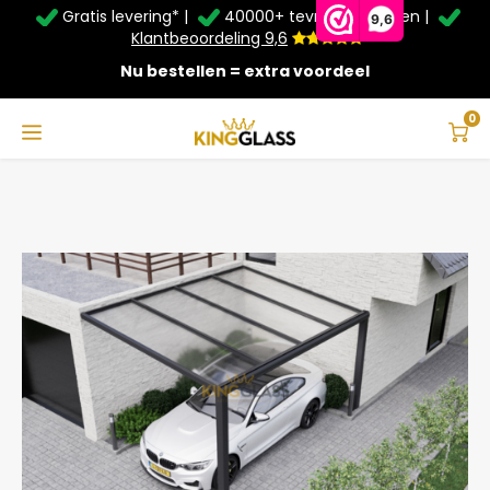
Gratis levering* |
40000+ tevreden klanten |
Zomer Deals: Tot
20% korting
op schuifwanden en
9,6
veranda's +
€20
extra kassa korting*
Klantbeoordeling 9,6
Nu bestellen = extra voordeel
Service & Contact
Hoofdmenu
Service & Contact
Taal
0
Home
Carport in antraciet van 5,06 x 3,5 meter
Contact
Nederlands
Bezorging
Deutsch
Afhalen
Montage
Betaalmethoden
Garantie