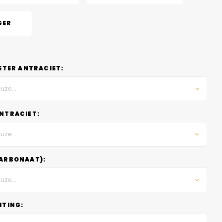
GER
ETER ANTRACIET:
uze...
NTRACIET:
uze...
ARBONAAT):
uze...
HTING: