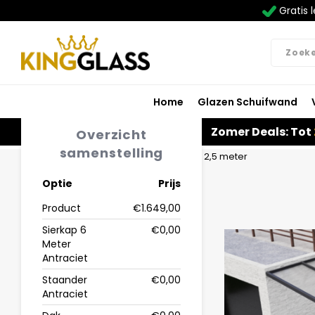
Gratis l
Home
Glazen Schuifwand
Zomer Deals: Tot
Overzicht
samenstelling
Home
Carport in antraciet van 6,06 x 2,5 meter
Optie
Prijs
Product
€1.649,00
Sierkap 6
€0,00
Meter
Antraciet
Staander
€0,00
Antraciet