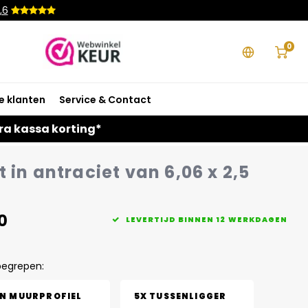
,6
0
e klanten
Service & Contact
ra kassa korting*
 in antraciet van 6,06 x 2,5
0
LEVERTIJD BINNEN 12 WERKDAGEN
begrepen:
EN MUURPROFIEL
5X TUSSENLIGGER