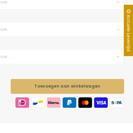
uze...
Actuele Levertijd
uze...
uze...
Toevoegen aan winkelwagen