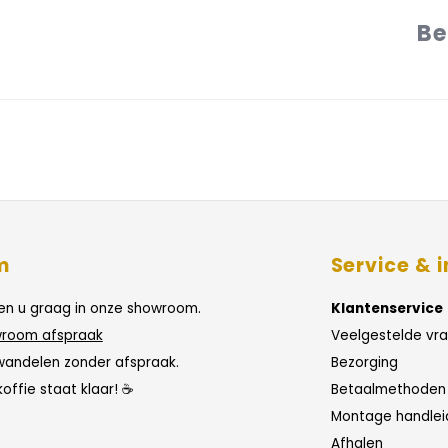
Be
m
Service & i
n u graag in onze showroom.
Klantenservice
room afspraak
Veelgestelde vr
wandelen zonder afspraak.
Bezorging
koffie staat klaar! ☕
Betaalmethoden
Montage handlei
Afhalen