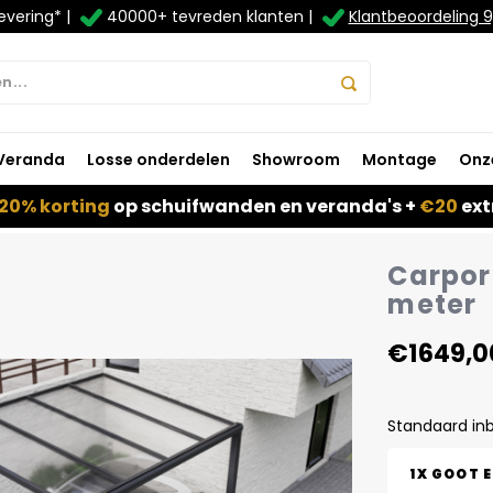
evering* |
40000+ tevreden klanten |
Klantbeoordeling 9
Veranda
Losse onderdelen
Showroom
Montage
Onz
20% korting
op schuifwanden en veranda's +
€20
ext
Carport
meter
€1649,0
Standaard in
1X GOOT 