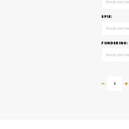
Maak een ke
SPIE:
Maak een ke
FUNDERING:
Maak een ke