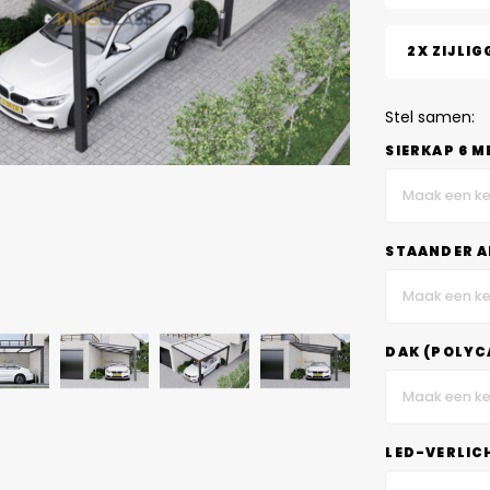
2X ZIJLIG
Stel samen:
SIERKAP 6 M
Maak een ke
STAANDER A
Maak een ke
DAK (POLYC
Maak een ke
LED-VERLIC