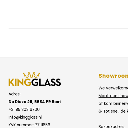
Showroo
We verwelkome
Adres:
Maak een show
De Dieze 29, 5684 PR Best
of kom binnen
+31 85 303 6700
☕ Tot snel, de 
info@kingglass.nl
KVK nummer: 77111656
Bezoekadres: