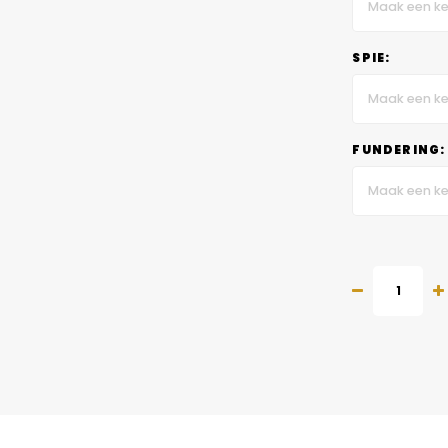
Maak een ke
SPIE:
Maak een ke
FUNDERING:
Maak een ke