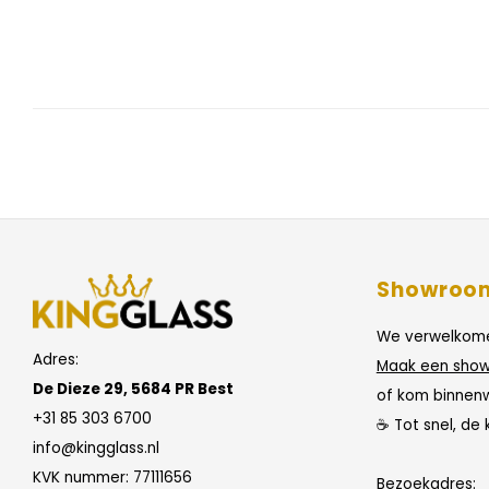
Showroo
We verwelkome
Adres:
Maak een show
De Dieze 29, 5684 PR Best
of kom binnen
+31 85 303 6700
☕ Tot snel, de 
info@kingglass.nl
KVK nummer: 77111656
Bezoekadres: