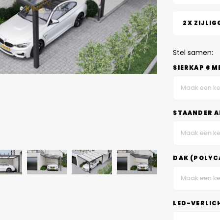
2X ZIJLIG
Stel samen:
SIERKAP 6 M
Maak een ke
STAANDER A
Maak een ke
DAK (POLYC
Maak een ke
LED-VERLIC