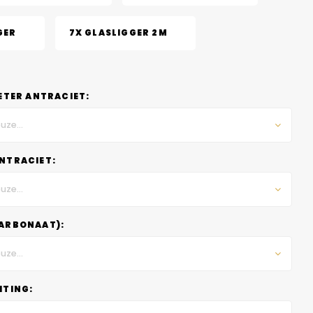
GER
7X GLASLIGGER 2M
ETER ANTRACIET:
uze...
NTRACIET:
uze...
ARBONAAT):
uze...
HTING: