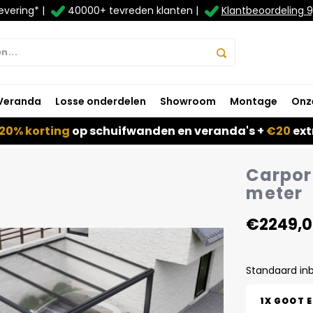
evering* |
40000+ tevreden klanten |
Klantbeoordeling 9
Veranda
Losse onderdelen
Showroom
Montage
Onz
20% korting
op schuifwanden en veranda's +
€20
ext
Carport
meter
€2249,
Standaard in
1X GOOT 