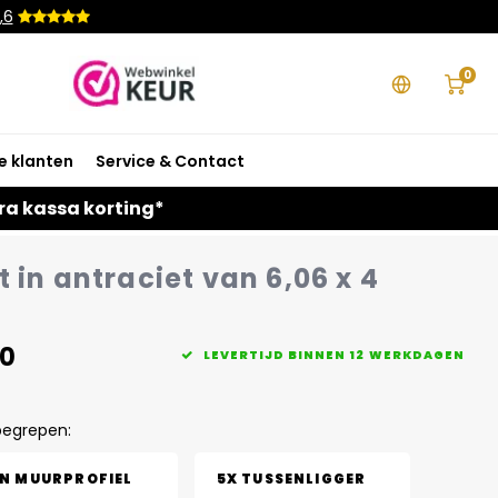
,6
0
e klanten
Service & Contact
ra kassa korting*
 in antraciet van 6,06 x 4
00
LEVERTIJD BINNEN 12 WERKDAGEN
begrepen:
EN MUURPROFIEL
5X TUSSENLIGGER