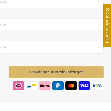
uze...
Actuele Levertijd
uze...
uze...
Toevoegen aan winkelwagen