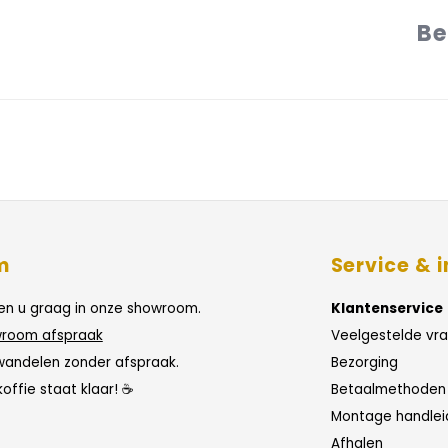
Be
m
Service & i
n u graag in onze showroom.
Klantenservice
room afspraak
Veelgestelde vr
wandelen zonder afspraak.
Bezorging
koffie staat klaar! ☕
Betaalmethoden
Montage handlei
Afhalen