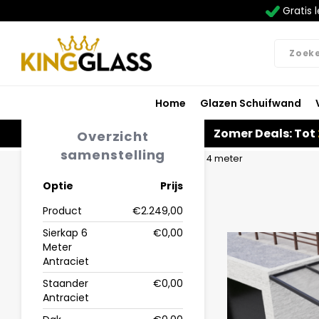
Gratis l
Home
Glazen Schuifwand
Zomer Deals: Tot
Overzicht
samenstelling
Home
Carport in antraciet van 6,06 x 4 meter
Optie
Prijs
Product
€2.249,00
Sierkap 6
€0,00
Meter
Antraciet
Staander
€0,00
Antraciet