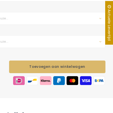
Actuele Levertijd
uze...
uze...
Toevoegen aan winkelwagen