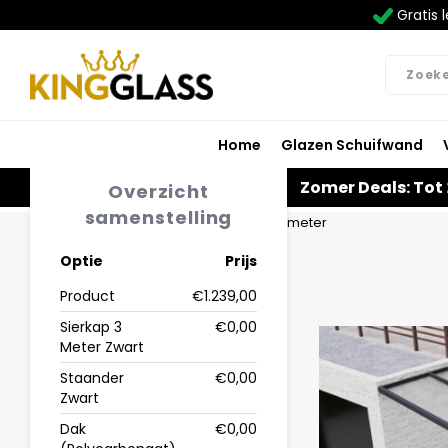
Gratis l
Home
Glazen Schuifwand
Zomer Deals: Tot
Overzicht
samenstelling
Home
Carport in zwart van 3,06 x 3,5 meter
Optie
Prijs
Product
€1.239,00
Sierkap 3
€0,00
Meter Zwart
Staander
€0,00
Zwart
Dak
€0,00