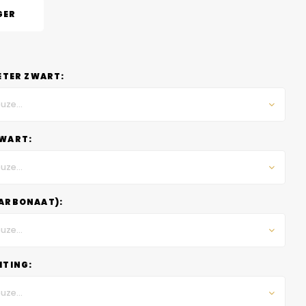
GER
ETER ZWART:
uze...
WART:
uze...
ARBONAAT):
uze...
HTING:
uze...