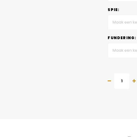
SPIE:
Maak een ke
FUNDERING:
Maak een ke