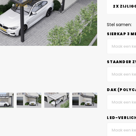
2X ZIJLIG
Stel samen:
SIERKAP 3 M
Maak een ke
STAANDER Z
Maak een ke
DAK (POLYC
Maak een ke
LED-VERLIC
Maak een ke