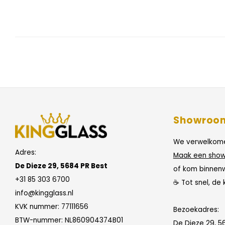
Showroo
We verwelkome
Adres:
Maak een show
De Dieze 29, 5684 PR Best
of kom binnen
+31 85 303 6700
☕ Tot snel, de 
info@kingglass.nl
KVK nummer: 77111656
Bezoekadres:
BTW-nummer: NL860904374B01
De Dieze 29, 5