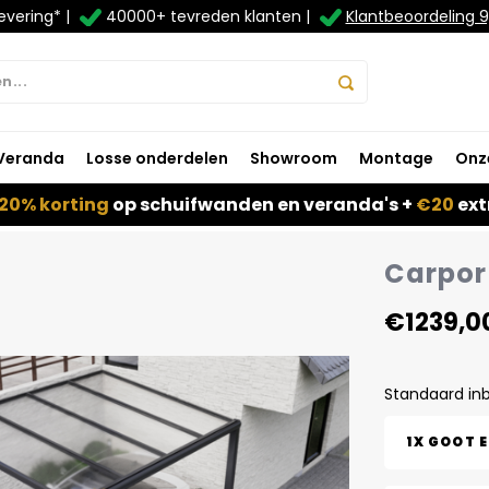
evering* |
40000+ tevreden klanten |
Klantbeoordeling 9
Veranda
Losse onderdelen
Showroom
Montage
Onz
20% korting
op schuifwanden en veranda's +
€20
ext
Carport
€1239,0
Standaard in
1X GOOT 