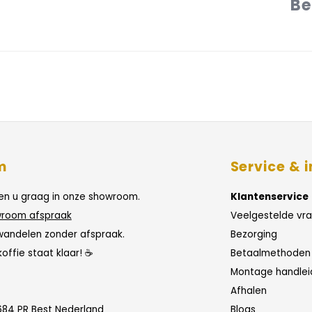
Be
m
Service & i
n u graag in onze showroom.
Klantenservice
room afspraak
Veelgestelde vr
wandelen zonder afspraak.
Bezorging
koffie staat klaar! ☕
Betaalmethoden
Montage handlei
Afhalen
684 PR Best Nederland
Blogs