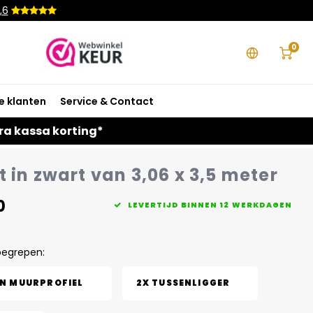
,6
0
e klanten
Service & Contact
ra kassa korting*
 in zwart van 3,06 x 3,5 meter
0
LEVERTIJD BINNEN 12 WERKDAGEN
begrepen:
EN MUURPROFIEL
2X TUSSENLIGGER