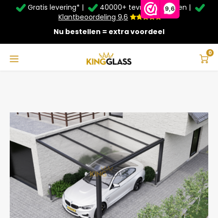
Gratis levering* |
40000+ tevreden klanten |
Zomer Deals: Tot
20% korting
op schuifwanden en
9,6
veranda's +
€20
extra kassa korting*
Klantbeoordeling 9,6
Nu bestellen = extra voordeel
Service & Contact
Hoofdmenu
Service & Contact
Taal
0
Home
Carport in zwart van 3,06 x 3,5 meter
Contact
Nederlands
Bezorging
Deutsch
Afhalen
Montage
Betaalmethoden
Garantie