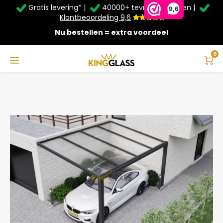
Gratis levering* |
40000+ tevreden klanten |
Zomer Deals: Tot
20% korting
op schuifwanden en
9,6
veranda's +
€20
extra kassa korting*
Klantbeoordeling 9,6
Nu bestellen = extra voordeel
Service & Contact
Hoofdmenu
Service & Contact
Taal
0
Home
Carport in zwart van 4,06 x 3,5 meter
Contact
Nederlands
Bezorging
Deutsch
Afhalen
Montage
Betaalmethoden
Garantie