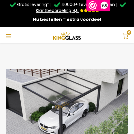
Gratis levering* |
40000+ tevreden klanten |
Zomer Deals: Tot
20% korting
op schuifwanden en
9,6
veranda's +
€20
extra kassa korting*
Klantbeoordeling 9,6
Nu bestellen = extra voordeel
Service & Contact
Hoofdmenu
Service & Contact
Taal
0
Home
Carport in zwart van 4,06 x 3,5 meter
Contact
Nederlands
Bezorging
Deutsch
Afhalen
Montage
Betaalmethoden
Garantie