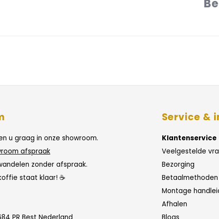
Be
m
Service & i
n u graag in onze showroom.
Klantenservice
room afspraak
Veelgestelde vr
wandelen zonder afspraak.
Bezorging
koffie staat klaar! ☕
Betaalmethoden
Montage handlei
Afhalen
684 PR Best Nederland
Blogs