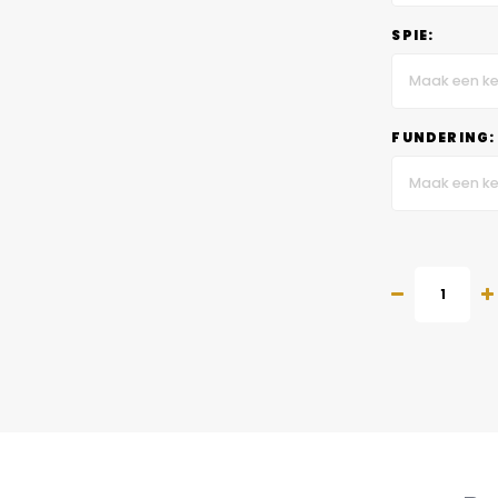
SPIE:
Maak een ke
FUNDERING:
Maak een ke