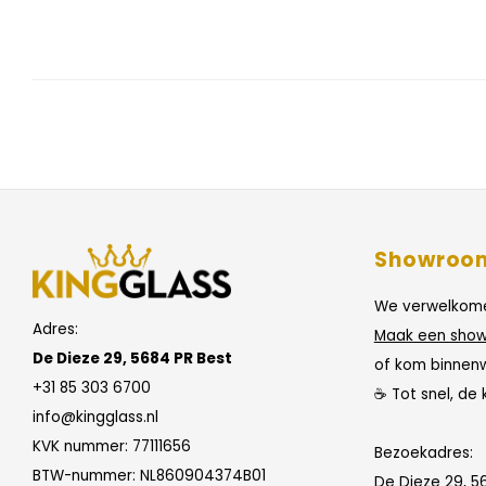
Showroo
We verwelkome
Adres:
Maak een show
De Dieze 29, 5684 PR Best
of kom binnen
+31 85 303 6700
☕ Tot snel, de 
info@kingglass.nl
KVK nummer: 77111656
Bezoekadres:
BTW-nummer: NL860904374B01
De Dieze 29, 5