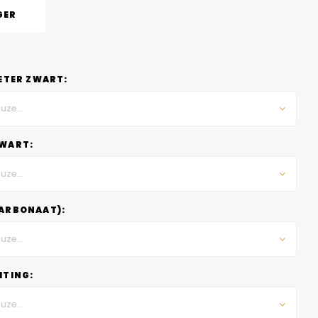
GER
ETER ZWART:
uze...
WART:
uze...
ARBONAAT):
uze...
HTING:
uze...