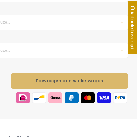
Actuele Levertijd
uze...
uze...
Toevoegen aan winkelwagen