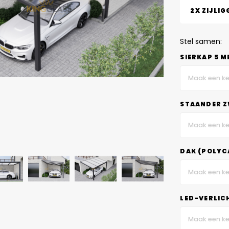
2X ZIJLIG
Stel samen:
SIERKAP 5 M
Maak een ke
STAANDER Z
Maak een ke
DAK (POLYC
Maak een ke
LED-VERLIC
Maak een ke