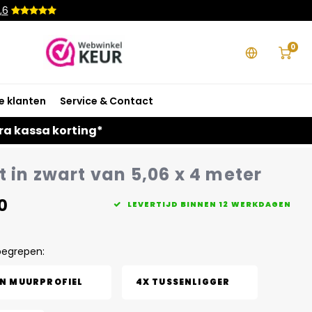
,6
0
e klanten
Service & Contact
ra kassa korting*
 in zwart van 5,06 x 4 meter
0
LEVERTIJD BINNEN 12 WERKDAGEN
begrepen:
EN MUURPROFIEL
4X TUSSENLIGGER