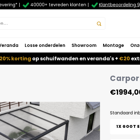
evering* |
40000+ tevreden klanten |
Klantbeoordeling 9
Veranda
Losse onderdelen
Showroom
Montage
Onz
20% korting
op schuifwanden en veranda's +
€20
ext
Carport
€1994,0
Standaard in
1X GOOT 