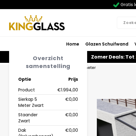
Gratis l
Home
Glazen Schuifwand
Zomer Deals: Tot
Overzicht
samenstelling
Home
Carport in zwart van 5,06 x 4 meter
Optie
Prijs
Product
€1.994,00
Sierkap 5
€0,00
Meter Zwart
Staander
€0,00
Zwart
Dak
€0,00