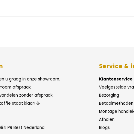
m
Service & i
n u graag in onze showroom.
Klantenservice
room afspraak
Veelgestelde vr
wandelen zonder afspraak.
Bezorging
koffie staat klaar! ☕
Betaalmethoden
Montage handlei
Afhalen
684 PR Best Nederland
Blogs