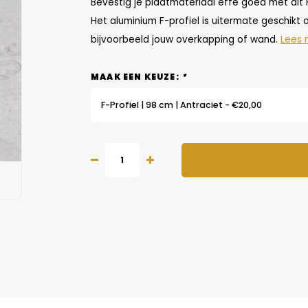
Bevestig je plaatmateriaal effe goed met dit F
Het aluminium F-profiel is uitermate geschik
bijvoorbeeld jouw overkapping of wand.
Lees 
MAAK EEN KEUZE:
*
F-Profiel | 98 cm | Antraciet - €20,00