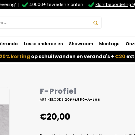
evering* |
40000+ tevreden klanten |
Klantbeoordeling 9
Veranda
Losse onderdelen
Showroom
Montage
Onz
20% korting
op schuifwanden en veranda's +
€20
ext
F-Profiel
ARTIKELCODE
20FPL980-A-LOS
€20,00