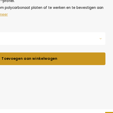
-profiel.
t om polycarbonaat platen af te werken en te bevestigen aan
meer
Toevoegen aan winkelwagen