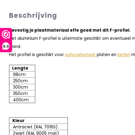
Beschrijving
Bevestig je plaatmateriaal effe goed met dit F-profiel.
Het aluminium F-profiel is uitermate geschikt om eventueel
wand.
9,6
Het profiel is geschikt voor
polycarbonaat
platen en
lambri
me
Lengte
98cm
250cm
300cm
350cm
400cm
Kleur
Antraciet (RAL 7016S)
Zwart (RAL 9005 mat)