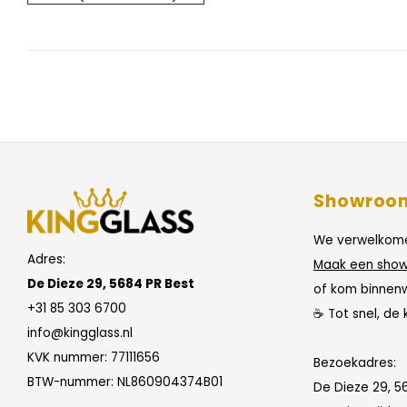
Showroo
We verwelkome
Adres:
Maak een show
De Dieze 29, 5684 PR Best
of kom binnen
+31 85 303 6700
☕ Tot snel, de 
info@kingglass.nl
KVK nummer: 77111656
Bezoekadres:
BTW-nummer: NL860904374B01
De Dieze 29, 5