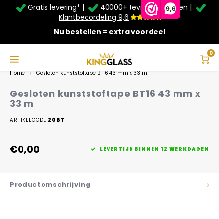
Gratis levering* |
40000+ tevreden klanten |
Zomer Deals: Tot
20% korting
op schuifwanden en
9,6
veranda's +
€20
extra kassa korting*
Klantbeoordeling 9,6
Nu bestellen = extra voordeel
Service & Contact
Hoofdmenu
Service & Contact
Taal
0
Home
Gesloten kunststoftape BT16 43 mm x 33 m
Contact
Nederlands
Gesloten kunststoftape BT16 43 mm x
33 m
Bezorging
Deutsch
ARTIKELCODE
20BT
Afhalen
€0,00
LEVERTIJD BINNEN 12 WERKDAGEN
Montage
Betaalmethoden
Productomschrijving
Garantie