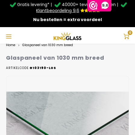
Gratis levering* |
40000+ tevreden klanten |
Zomer Deals: Tot
20% korting
op schuifwanden en
9,6
veranda's +
€20
extra kassa korting*
Klantbeoordeling 9,6
Nu bestellen = extra voordeel
Service & Contact
Hoofdmenu
Service & Contact
Taal
0
Home
Glaspaneel van 1030 mm breed
Contact
Nederlands
Glaspaneel van 1030 mm breed
Bezorging
ARTIKELCODE
G103190-LOS
Deutsch
Afhalen
Montage
Betaalmethoden
Garantie