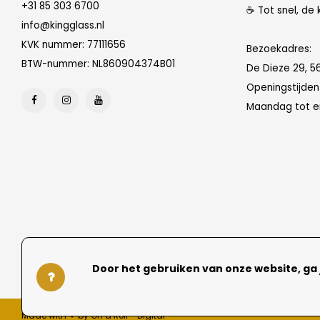
+31 85 303 6700
☕ Tot snel, de 
info@kingglass.nl
KVK nummer: 77111656
Bezoekadres:
BTW-nummer: NL860904374B01
De Dieze 29, 5
Openingstijde
Maandag tot en
Door het gebruiken van onze website, ga
Made with ❤ by On a Roll - Digital