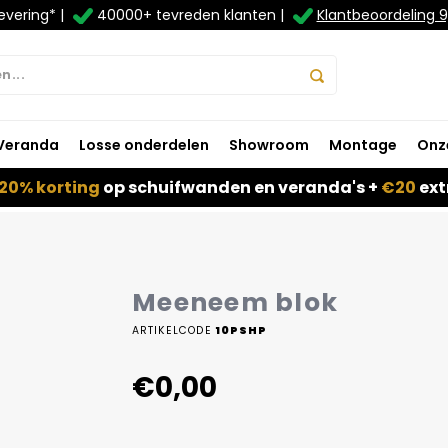
evering* |
40000+ tevreden klanten |
Klantbeoordeling 9
Veranda
Losse onderdelen
Showroom
Montage
Onz
20% korting
op schuifwanden en veranda's +
€20
ext
Meeneem blok
ARTIKELCODE
10PSHP
€0,00