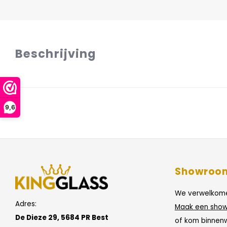
Beschrijving
9,6
Showroo
We verwelkome
Adres:
Maak een show
De Dieze 29, 5684 PR Best
of kom binnen