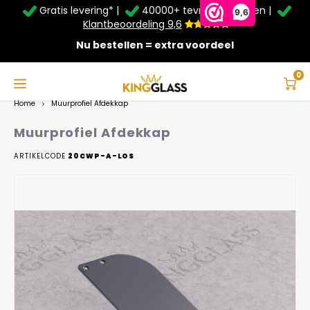
Gratis levering* |
40000+ tevreden klanten |
Zomer Deals: Tot
20% korting
op schuifwanden en
9,6
veranda's +
€20
extra kassa korting*
Klantbeoordeling 9,6
Nu bestellen = extra voordeel
Service & Contact
Hoofdmenu
Service & Contact
Taal
0
Home
Muurprofiel Afdekkap
Contact
Nederlands
Muurprofiel Afdekkap
Bezorging
ARTIKELCODE
20CWP-A-LOS
Deutsch
Afhalen
Montage
Betaalmethoden
Garantie