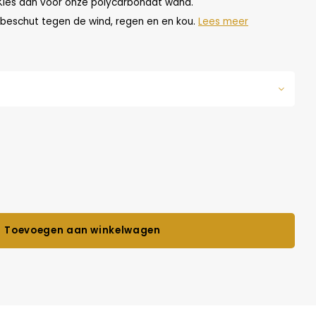
! Kies dan voor onze polycarbonaat wand.
k beschut tegen de wind, regen en en kou.
Lees meer
Toevoegen aan winkelwagen