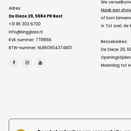
We verwelkome
Adres:
Maak een show
De Dieze 29, 5684 PR Best
of kom binnen
+31 85 303 6700
☕ Tot snel, de 
info@kingglass.nl
KVK nummer: 77111656
Bezoekadres:
BTW-nummer: NL860904374B01
De Dieze 29, 5
Openingstijde
Maandag tot en