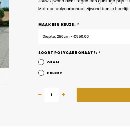
Jouw zijwand dicht tegen een gunstige prijs?
Met een polycarbonaat zijwand ben je heerlij
MAAK EEN KEUZE:
*
Diepte: 250cm - €550,00
SOORT POLYCARBONAAT?:
*
OPAAL
HELDER