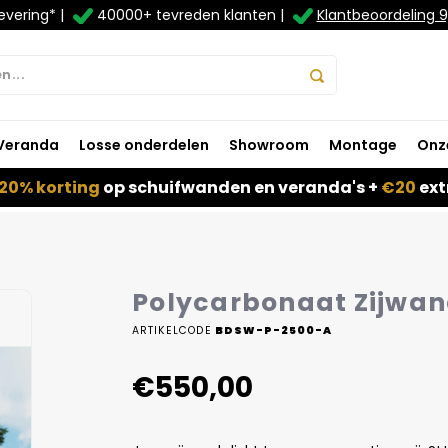
evering* |
40000+ tevreden klanten |
Klantbeoordeling 9
Veranda
Losse onderdelen
Showroom
Montage
Onz
20% korting
op schuifwanden en veranda's +
€20
ext
Polycarbonaat Zijwand
ARTIKELCODE
BDSW-P-2500-A
€550,00