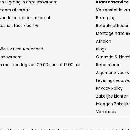
n u graag in onze showroom.
Klantenservice
room afspraak
Veelgestelde vr
wandelen zonder afspraak.
Bezorging
koffie staat klaar! ☕
Betaalmethoden
Montage handlei
Afhalen
684 PR Best Nederland
Blogs
n showroom:
Garantie & klach
 met zondag van 09:00 uur tot 17:00 uur.
Retourneren
Algemene voorw
Leverings voorw
Privacy Policy
Zakelijke klanten
Inloggen Zakelijk
Vacatures