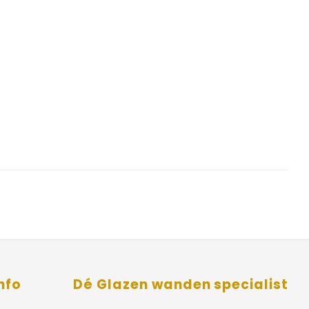
nfo
Dé Glazen wanden specialist