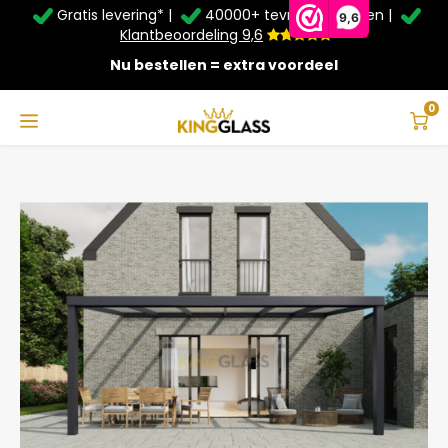
Gratis levering* |
40000+ tevreden klanten |
Zomer Deals: Tot
20% korting
op schuifwanden en
9,6
veranda's +
€20
extra kassa korting*
Klantbeoordeling 9,6
Nu bestellen = extra voordeel
Service & Contact
Hoofdmenu
Service & Contact
Taal
0
Home
Serre in antraciet van 6,06 x 2,5 meter
Contact
Nederlands
Bezorging
Deutsch
Afhalen
Montage
Betaalmethoden
Garantie